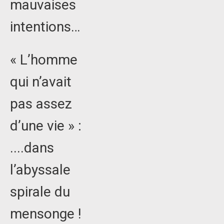
mauvaises
intentions…
« L’homme
qui n’avait
pas assez
d’une vie » :
....dans
l’abyssale
spirale du
mensonge !