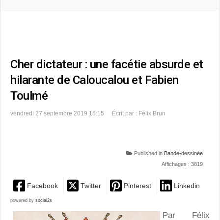
Cher dictateur : une facétie absurde et
hilarante de Caloucalou et Fabien
Toulmé
vendredi 27 septembre 2019 15:15
Écrit par : Félix Brun
Published in
Bande-dessinée
Affichages : 3819
Facebook
Twitter
Pinterest
Linkedin
powered by
social2s
Par Félix