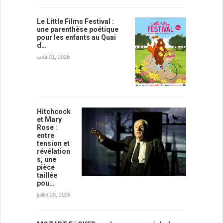
Le Little Films Festival :
une parenthèse poétique
pour les enfants au Quai
d…
août 01, 2026
Hitchcock
et Mary
Rose :
entre
tension et
révélation
s, une
pièce
taillée
pou…
juillet 20, 2026