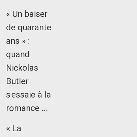
« Un baiser
de quarante
ans » :
quand
Nickolas
Butler
s'essaie à la
romance ...
« La