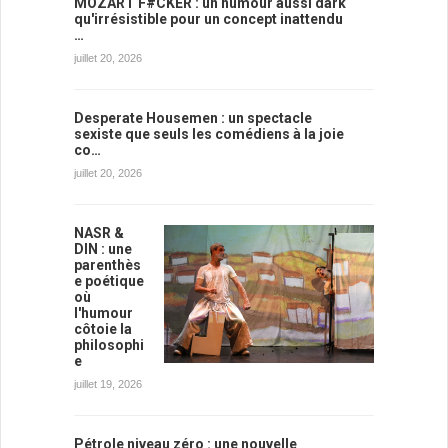
MOZART F#CKER : un humour aussi dark
qu'irrésistible pour un concept inattendu
…
juillet 20, 2026
Desperate Housemen : un spectacle
sexiste que seuls les comédiens à la joie
co…
juillet 20, 2026
NASR &
DIN : une
parenthès
e poétique
où
l'humour
côtoie la
philosophi
e
juillet 19, 2026
Pétrole niveau zéro : une nouvelle