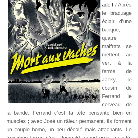
ade.fr
/ Après
le braquage
éclair d’une
banque,
quatre
malfrats se
mettent au
vert à la
ferme de
Jacky, le
cousin de
Ferrand le
cerveau de
la bande. Ferrand c’est la tête pensante bien en
muscles ; avec José un râleur permanent, ils forment
un couple homo, un peu décalé mais attachants. Le
troisième larron c’est Romuald, grand gros, musclé,