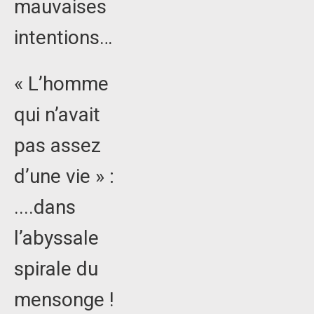
mauvaises
intentions…
« L’homme
qui n’avait
pas assez
d’une vie » :
....dans
l’abyssale
spirale du
mensonge !