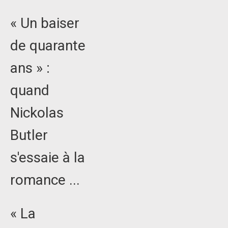
« Un baiser
de quarante
ans » :
quand
Nickolas
Butler
s'essaie à la
romance ...
« La