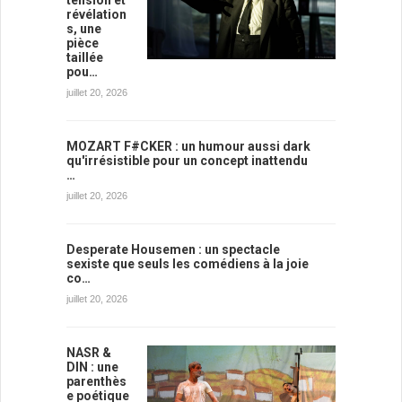
tension et
révélation
s, une
pièce
taillée
pou…
juillet 20, 2026
MOZART F#CKER : un humour aussi dark
qu'irrésistible pour un concept inattendu
…
juillet 20, 2026
Desperate Housemen : un spectacle
sexiste que seuls les comédiens à la joie
co…
juillet 20, 2026
NASR &
DIN : une
parenthès
e poétique