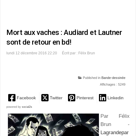
Mort aux vaches : Audiard et Lautner
sont de retour en bd!
lundi 12 décembre 2016 22:20
Écrit par : Félix Brun
Published in
Bande-dessinée
Affichages : 5249
Facebook
Twitter
Pinterest
Linkedin
powered by
social2s
Par Félix
Brun -
Lagrandepar