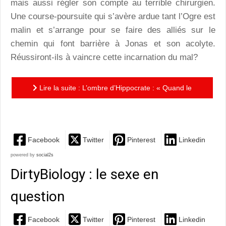
mais aussi régler son compte au terrible chirurgien.
Une course-poursuite qui s’avère ardue tant l’Ogre est
malin et s’arrange pour se faire des alliés sur le
chemin qui font barrière à Jonas et son acolyte.
Réussiront-ils à vaincre cette incarnation du mal?
Lire la suite : L’ombre d’Hippocrate : « Quand le
vautour se tire, prépare-toi au pire! »
Facebook
Twitter
Pinterest
Linkedin
powered by
social2s
DirtyBiology : le sexe en
question
Facebook
Twitter
Pinterest
Linkedin