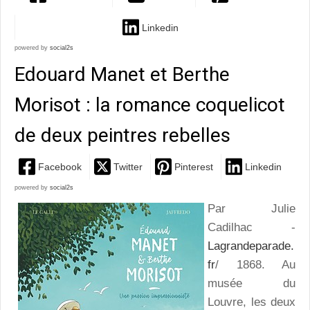
Linkedin
powered by
social2s
Edouard Manet et Berthe
Morisot : la romance coquelicot
de deux peintres rebelles
Facebook
Twitter
Pinterest
Linkedin
powered by
social2s
Par Julie
Cadilhac -
Lagrandeparade.
fr
/ 1868. Au
musée du
Louvre, les deux