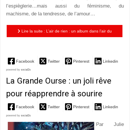
l’espièglerie…mais aussi du féminisme, du
machisme, de la tendresse, de l’amour…
Lire la suite : L’air de rien : un album dans l’air du
temps
Facebook
Twitter
Pinterest
Linkedin
powered by
social2s
La Grande Ourse : un joli rêve
pour réapprendre à sourire
Facebook
Twitter
Pinterest
Linkedin
powered by
social2s
Par Julie