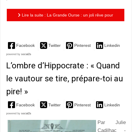
Lire la suite : La Grande Ourse : un joli rêve pour
réapprendre à sourire
Facebook
Twitter
Pinterest
Linkedin
powered by
social2s
L’ombre d’Hippocrate : « Quand
le vautour se tire, prépare-toi au
pire! »
Facebook
Twitter
Pinterest
Linkedin
powered by
social2s
Par Julie
Cadilhac -