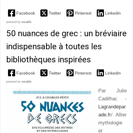
Facebook
Twitter
Pinterest
Linkedin
powered by
social2s
50 nuances de grec : un bréviaire
indispensable à toutes les
bibliothèques inspirées
Facebook
Twitter
Pinterest
Linkedin
powered by
social2s
Par Julie
Cadilhac -
Lagrandepar
ade.fr
/ Allier
mythologie
et