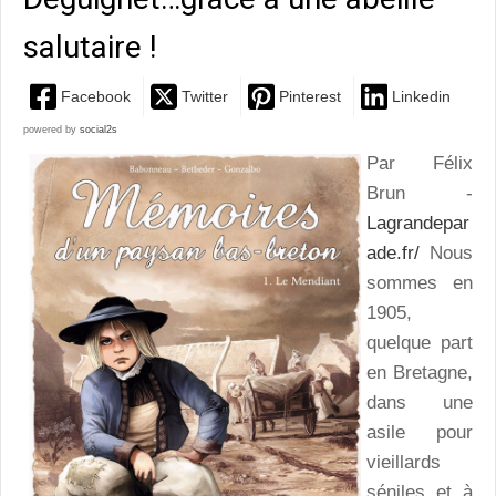
salutaire !
Facebook
Twitter
Pinterest
Linkedin
powered by
social2s
Par Félix
Brun -
Lagrandepar
ade.fr/
Nous
sommes en
1905,
quelque part
en Bretagne,
dans une
asile pour
vieillards
séniles et à