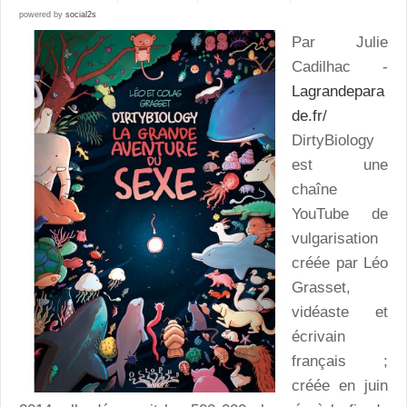
powered by
social2s
Par Julie
Cadilhac -
Lagrandepara
de.fr/
DirtyBiology
est une
chaîne
YouTube de
vulgarisation
créée par Léo
Grasset,
vidéaste et
écrivain
français ;
créée en juin