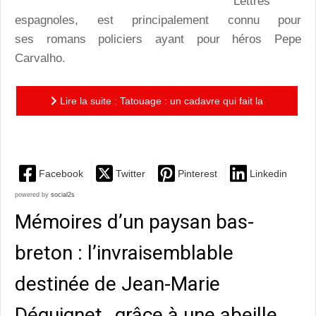
Lettres
espagnoles, est principalement connu pour
ses romans policiers ayant pour héros Pepe
Carvalho.
Lire la suite : Tatouage : un cadavre qui fait la
planche pour Pepe Carvalho
Facebook
Twitter
Pinterest
Linkedin
powered by
social2s
Mémoires d’un paysan bas-
breton : l’invraisemblable
destinée de Jean-Marie
Déguignet…grâce à une abeille