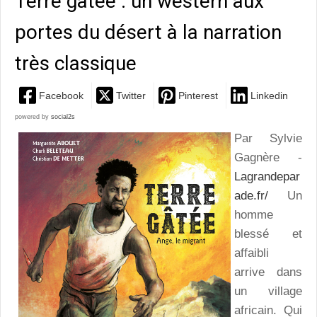
Terre gâtée : un western aux
portes du désert à la narration
très classique
Facebook
Twitter
Pinterest
Linkedin
powered by
social2s
Par Sylvie
Gagnère -
Lagrandepar
ade.fr/
Un
homme
blessé et
affaibli
arrive dans
un village
africain. Qui