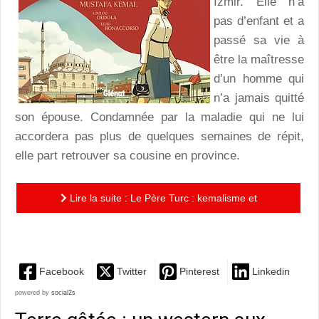
Izmir. Elle n’a
pas d’enfant et a
passé sa vie à
être la maîtresse
d’un homme qui
n’a jamais quitté
son épouse. Condamnée par la maladie qui ne lui
accordera pas plus de quelques semaines de répit,
elle part retrouver sa cousine en province.
Lire la suite : Le Père Turc : kemalisme et
abnégation contre délinquance et radicalisation
Facebook
Twitter
Pinterest
Linkedin
powered by
social2s