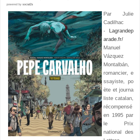
powered by
social2s
Par Julie
Cadilhac
-
Lagrandep
arade.fr/
Manuel
Vázquez
Montalbán,
romancier, e
ssayiste, po
ète et journa
liste catalan,
récompensé
en 1995 par
le Prix
national des