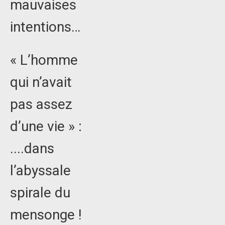
mauvaises
intentions…
« L’homme
qui n’avait
pas assez
d’une vie » :
....dans
l’abyssale
spirale du
mensonge !