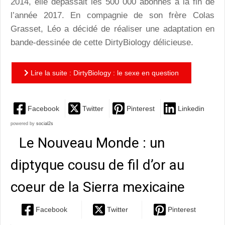
2014, elle dépassait les 500 000 abonnés à la fin de
l’année 2017. En compagnie de son frère Colas
Grasset, Léo a décidé de réaliser une adaptation en
bande-dessinée de cette DirtyBiology délicieuse.
Lire la suite : DirtyBiology : le sexe en question
Facebook
Twitter
Pinterest
Linkedin
powered by
social2s
Le Nouveau Monde : un
diptyque cousu de fil d’or au
coeur de la Sierra mexicaine
Facebook
Twitter
Pinterest