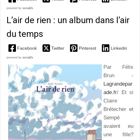
powered by
social2s
L’air de rien : un album dans l’air
du temps
Facebook
Twitter
Pinterest
Linkedin
powered by
social2s
Par Félix
Brun -
Lagrandepar
ade.fr
/ Et si
Claire
Brétecher et
Sempé
avaient eu
une fille?