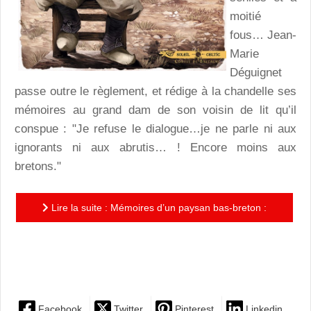
moitié
fous… Jean-
Marie
Déguignet
passe outre le règlement, et rédige à la chandelle ses
mémoires au grand dam de son voisin de lit qu’il
conspue : "Je refuse le dialogue…je ne parle ni aux
ignorants ni aux abrutis… ! Encore moins aux
bretons."
Lire la suite : Mémoires d’un paysan bas-breton :
l’invraisemblable destinée de Jean-Marie Déguignet…
grâce à une...
Facebook
Twitter
Pinterest
Linkedin