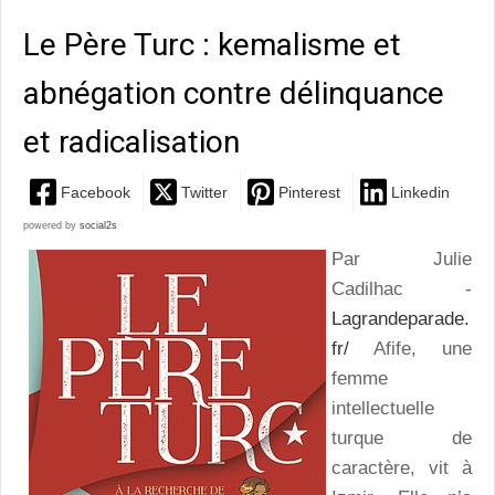
Le Père Turc : kemalisme et
abnégation contre délinquance
et radicalisation
Facebook
Twitter
Pinterest
Linkedin
powered by
social2s
Par Julie
Cadilhac -
Lagrandeparade.
fr/
Afife, une
femme
intellectuelle
turque de
caractère, vit à