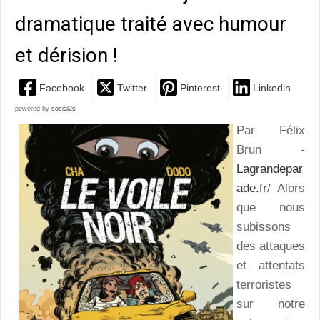
dramatique traité avec humour
et dérision !
Facebook
Twitter
Pinterest
Linkedin
powered by
social2s
Par Félix
Brun -
Lagrandepar
ade.fr
/ Alors
que nous
subissons
des attaques
et attentats
terroristes
sur notre