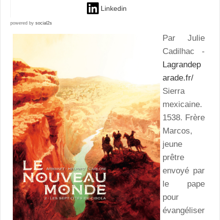
Linkedin
powered by
social2s
Par Julie
Cadilhac -
Lagrandep
arade.fr/
Sierra
mexicaine.
1538. Frère
Marcos,
jeune
prêtre
envoyé par
le pape
pour
évangéliser