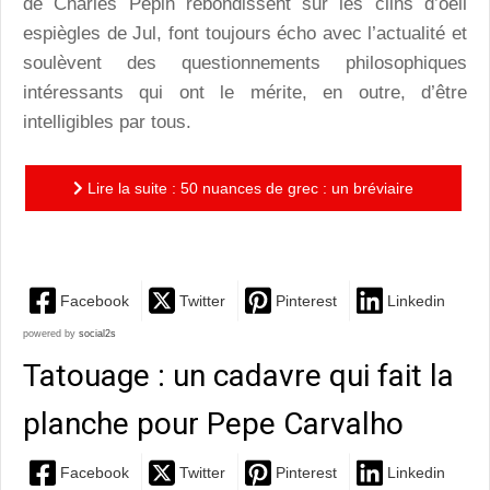
de Charles Pépin rebondissent sur les clins d’oeil
espiègles de Jul, font toujours écho avec l’actualité et
soulèvent des questionnements philosophiques
intéressants qui ont le mérite, en outre, d’être
intelligibles par tous.
Lire la suite : 50 nuances de grec : un bréviaire
indispensable à toutes les bibliothèques inspirées
Facebook
Twitter
Pinterest
Linkedin
powered by
social2s
Tatouage : un cadavre qui fait la
planche pour Pepe Carvalho
Facebook
Twitter
Pinterest
Linkedin