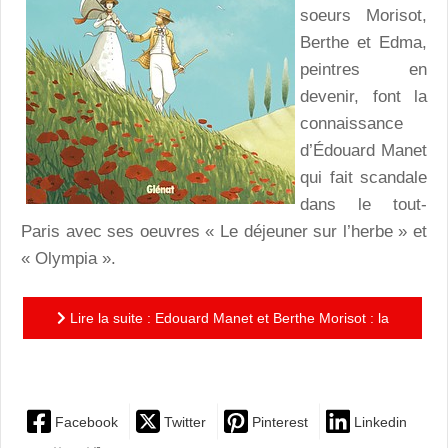
soeurs Morisot,
Berthe et Edma,
peintres en
devenir, font la
connaissance
d’Édouard Manet
qui fait scandale
dans le tout-
Paris avec ses oeuvres « Le déjeuner sur l’herbe » et
« Olympia ».
Lire la suite : Edouard Manet et Berthe Morisot : la
romance coquelicot de deux peintres rebelles
Facebook
Twitter
Pinterest
Linkedin