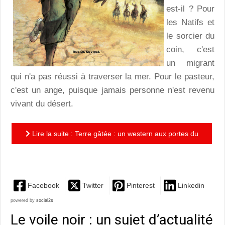
est-il ? Pour
les Natifs et
le sorcier du
coin, c'est
un migrant
qui n'a pas réussi à traverser la mer. Pour le pasteur,
c'est un ange, puisque jamais personne n'est revenu
vivant du désert.
Lire la suite : Terre gâtée : un western aux portes du
désert à la narration très classique
Facebook
Twitter
Pinterest
Linkedin
powered by
social2s
Le voile noir : un sujet d’actualité