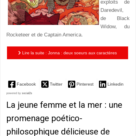
exploits de
Daredevil,
de Black
Widow, du
Rocketeer et de Captain America.
Lire la suite : Jonna : deux soeurs aux caractères
opposés dans un monde apocalyptique surprenant
Facebook
Twitter
Pinterest
Linkedin
powered by
social2s
La jeune femme et la mer : une
promenage poético-
philosophique délicieuse de