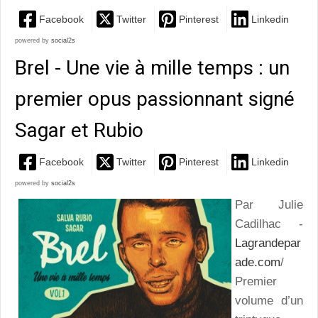
Facebook
Twitter
Pinterest
Linkedin
powered by
social2s
Brel - Une vie à mille temps : un
premier opus passionnant signé
Sagar et Rubio
Facebook
Twitter
Pinterest
Linkedin
powered by
social2s
Par Julie
Cadilhac -
Lagrandepar
ade.com
/
Premier
volume d’un