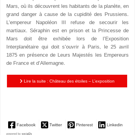
Mars, où ils découvrent les habitants de la planète, en
grand danger à cause de la cupidité des Prussiens.
L’empereur Napoléon III refuse de secourir les
martiaux. Séraphin est en prison et la Princesse de
Mars doit être exhibée lors de l’Exposition
Interplanétaire qui doit s’ouvrir à Paris, le 25 avril
1875 en présence de Leurs Majestés les Empereurs
de France et d’Allemagne.
Lire la suite : Château des étoiles – L’exposition
interplanétaire de 1875 : une fin digne de cette série
très...
Facebook
Twitter
Pinterest
Linkedin
powered by
social2s