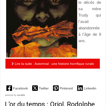
le décès de
sa mère
Trudy qui
l’avait
abandonnée
à l’âge de 9
ans.
Lire la suite : Automnal : une histoire horrifique rurale
avec un personnage féminin fort
Facebook
Twitter
Pinterest
Linkedin
powered by
social2s
L’or du temps : Oriol, Rodolphe