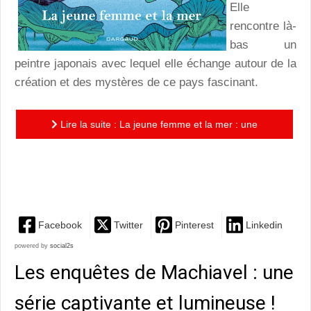
Elle
rencontre là-
bas un
peintre japonais avec lequel elle échange autour de la
création et des mystères de ce pays fascinant.
Lire la suite : La jeune femme et la mer : une
promenage poético-philosophique délicieuse de
Catherine Meurisse
Facebook
Twitter
Pinterest
Linkedin
powered by
social2s
Les enquêtes de Machiavel : une
série captivante et lumineuse !