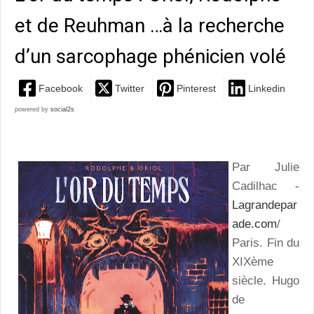
et de Reuhman …à la recherche
d’un sarcophage phénicien volé
Facebook
Twitter
Pinterest
Linkedin
powered by
social2s
Par Julie
Cadilhac -
Lagrandepar
ade.com
/
Paris. Fin du
XIXème
siècle. Hugo
de