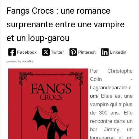
Fangs Crocs : une romance
surprenante entre une vampire
et un loup-garou
Facebook
Twitter
Pinterest
Linkedin
powered by
social2s
Par Christophe
Colin -
Lagrandeparade.c
om
/ Elsie est une
vampire qui a plus
de 300 ans. Elle
rencontre dans un
bar Jimmy, un
loup-garou et en