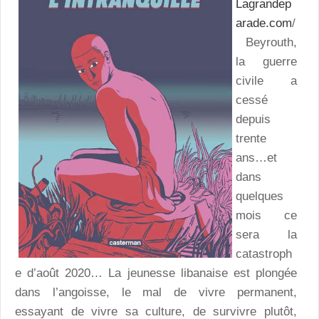
Lagrandep
arade.com
/
Beyrouth,
la guerre
civile a
cessé
depuis
trente
ans…et
dans
quelques
mois ce
sera la
catastroph
e d’août 2020… La jeunesse libanaise est plongée
dans l’angoisse, le mal de vivre permanent,
essayant de vivre sa culture, de survivre plutôt,