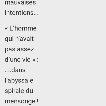
mauvaises
intentions…
« L’homme
qui n’avait
pas assez
d’une vie » :
....dans
l’abyssale
spirale du
mensonge !