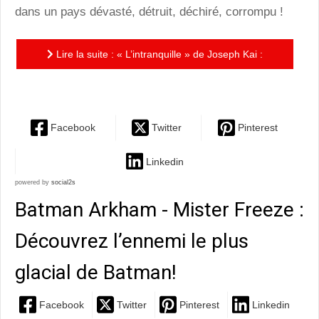
dans un pays dévasté, détruit, déchiré, corrompu !
Lire la suite : « L’intranquille » de Joseph Kai :
angoisses et plaies de la jeunesse libanaise
Facebook
Twitter
Pinterest
Linkedin
powered by
social2s
Batman Arkham - Mister Freeze :
Découvrez l’ennemi le plus
glacial de Batman!
Facebook
Twitter
Pinterest
Linkedin