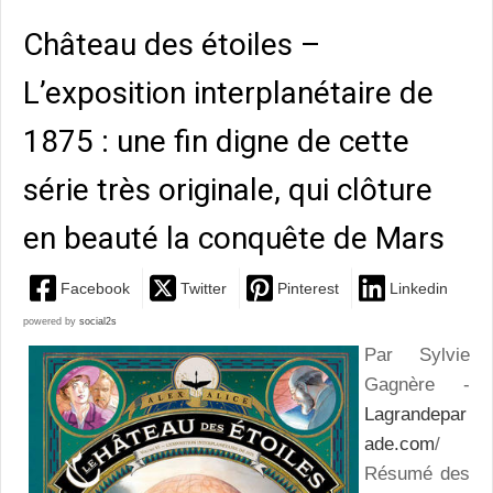
Château des étoiles –
L’exposition interplanétaire de
1875 : une fin digne de cette
série très originale, qui clôture
en beauté la conquête de Mars
Facebook
Twitter
Pinterest
Linkedin
powered by
social2s
Par Sylvie
Gagnère -
Lagrandepar
ade.com
/
Résumé des