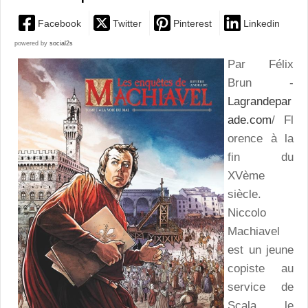
Facebook
Twitter
Pinterest
Linkedin
powered by
social2s
Par Félix
Brun -
Lagrandepar
ade.com
/ Fl
orence à la
fin du
XVème
siècle.
Niccolo
Machiavel
est un jeune
copiste au
service de
Scala le