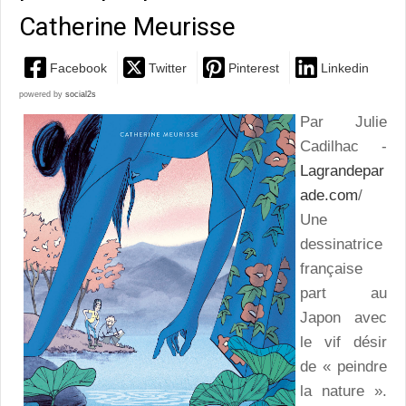
Catherine Meurisse
Facebook
Twitter
Pinterest
Linkedin
powered by
social2s
Par Julie
Cadilhac -
Lagrandepar
ade.com
/
Une
dessinatrice
française
part au
Japon avec
le vif désir
de « peindre
la nature ».