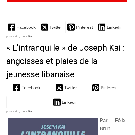
captivante et lumineuse !
Facebook
Twitter
Pinterest
Linkedin
powered by
social2s
« L’intranquille » de Joseph Kai :
angoisses et plaies de la
jeunesse libanaise
Facebook
Twitter
Pinterest
Linkedin
powered by
social2s
Par Félix
Brun -