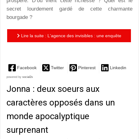
prospère. D’où vient cette richesse ? Quel est le
secret lourdement gardé de cette charmante
bourgade ?
Lire la suite : L'agence des invisibles : une enquête
haletante et rondement menée !
Facebook
Twitter
Pinterest
Linkedin
powered by
social2s
Jonna : deux soeurs aux
caractères opposés dans un
monde apocalyptique
surprenant