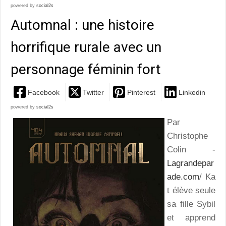
powered by
social2s
Automnal : une histoire
horrifique rurale avec un
personnage féminin fort
Facebook
Twitter
Pinterest
Linkedin
powered by
social2s
Par
Christophe
Colin -
Lagrandepar
ade.com
/ Ka
t élève seule
sa fille Sybil
et apprend