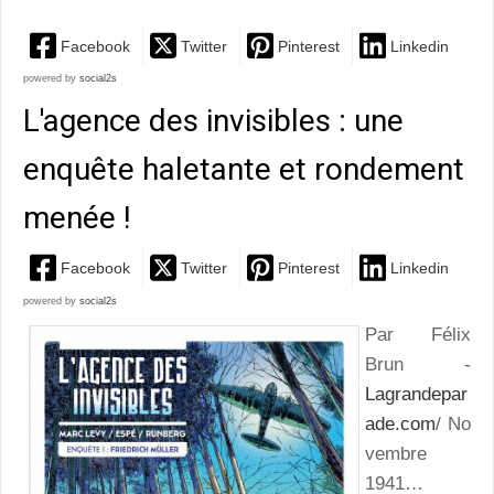
Facebook
Twitter
Pinterest
Linkedin
powered by
social2s
L'agence des invisibles : une
enquête haletante et rondement
menée !
Facebook
Twitter
Pinterest
Linkedin
powered by
social2s
Par Félix
Brun -
Lagrandepar
ade.com
/ No
vembre
1941…