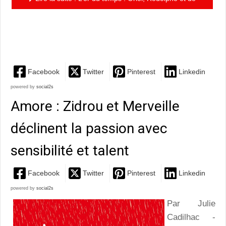
Reuhman …à la recherche d’un sarcophage phénicien
volé
Facebook
Twitter
Pinterest
Linkedin
powered by
social2s
Amore : Zidrou et Merveille
déclinent la passion avec
sensibilité et talent
Facebook
Twitter
Pinterest
Linkedin
powered by
social2s
Par Julie
Cadilhac -