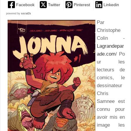
Facebook
Twitter
Pinterest
Linkedin
powered by
social2s
Par
Christophe
Colin -
Lagrandepar
ade.com
/ Po
ur les
lecteurs de
comics, le
dessinateur
Chris
Samnee est
connu pour
avoir mis en
image les