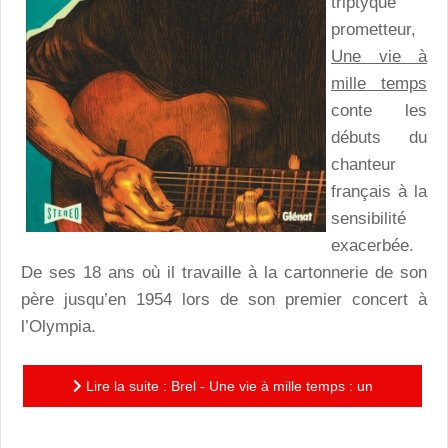
triptyque
prometteur,
Une vie à
mille temps
conte les
débuts du
chanteur
français à la
sensibilité
exacerbée.
De ses 18 ans où il travaille à la cartonnerie de son
père jusqu’en 1954 lors de son premier concert à
l’Olympia.
Lire la suite : Brel - Une vie à mille temps : un
premier opus passionnant signé Sagar et Rubio