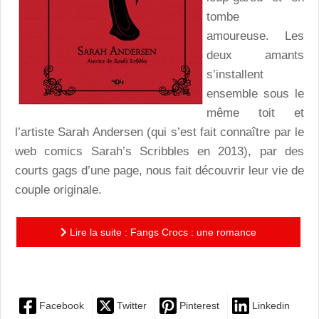
tombe
amoureuse. Les
deux amants
s’installent
ensemble sous le
même toit et
l’artiste Sarah Andersen (qui s’est fait connaître par le
web comics Sarah’s Scribbles en 2013), par des
courts gags d’une page, nous fait découvrir leur vie de
couple originale.
Lire la suite : Fangs Crocs : une romance
surprenante entre une vampire et un loup-garou
Facebook
Twitter
Pinterest
Linkedin