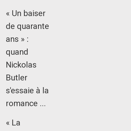
« Un baiser
de quarante
ans » :
quand
Nickolas
Butler
s'essaie à la
romance ...
« La