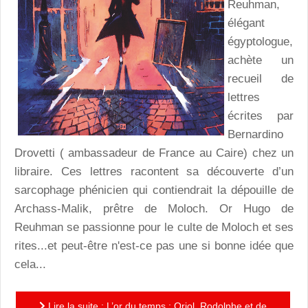
Reuhman,
élégant
égyptologue,
achète un
recueil de
lettres
écrites par
Bernardino
Drovetti ( ambassadeur de France au Caire) chez un
libraire. Ces lettres racontent sa découverte d’un
sarcophage phénicien qui contiendrait la dépouille de
Archass-Malik, prêtre de Moloch. Or Hugo de
Reuhman se passionne pour le culte de Moloch et ses
rites...et peut-être n'est-ce pas une si bonne idée que
cela...
Lire la suite : L’or du temps : Oriol, Rodolphe et de