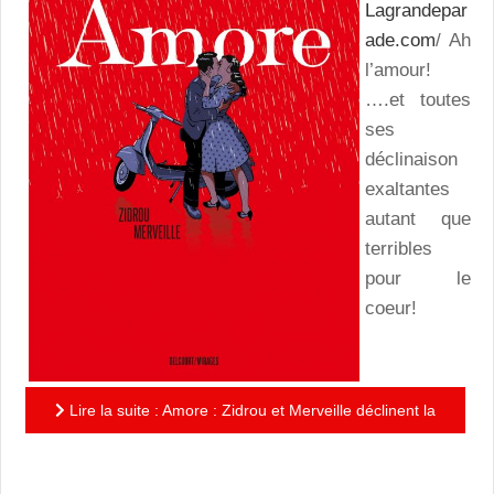
Lagrandepar
ade.com
/ Ah
l’amour!
….et toutes
ses
déclinaison
exaltantes
autant que
terribles
pour le
coeur!
Lire la suite : Amore : Zidrou et Merveille déclinent la
passion avec sensibilité et talent