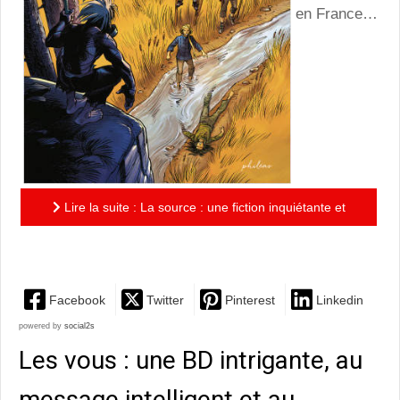
en France…
Lire la suite : La source : une fiction inquiétante et
réaliste !
Facebook
Twitter
Pinterest
Linkedin
powered by
social2s
Les vous : une BD intrigante, au
message intelligent et au