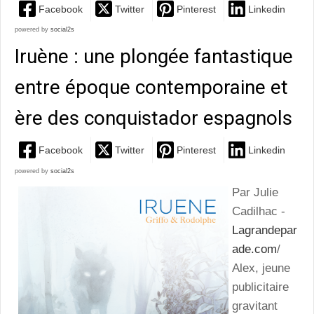
Facebook
Twitter
Pinterest
Linkedin
powered by
social2s
Iruène : une plongée fantastique
entre époque contemporaine et
ère des conquistador espagnols
Facebook
Twitter
Pinterest
Linkedin
powered by
social2s
Par Julie
Cadilhac -
Lagrandepar
ade.com
/
Alex, jeune
publicitaire
gravitant