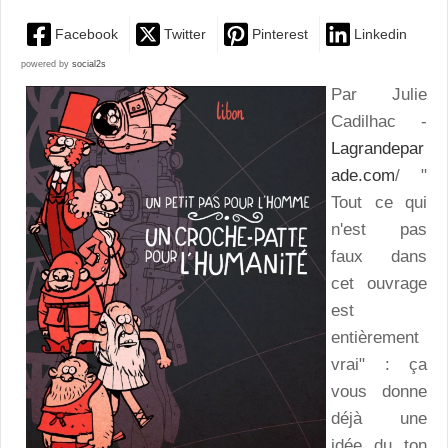
Facebook
Twitter
Pinterest
Linkedin
powered by
social2s
Par Julie
Cadilhac -
Lagrandepar
ade.com
/ "
Tout ce qui
n'est pas
faux dans
cet ouvrage
est
entièrement
vrai" : ça
vous donne
déjà une
idée du ton