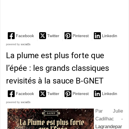
et fin d’un diptyque envoûtant aux héroïnes
fascinantes
Facebook
Twitter
Pinterest
Linkedin
powered by
social2s
La plume est plus forte que
l’épée : les grands classiques
revisités à la sauce B-GNET
Facebook
Twitter
Pinterest
Linkedin
powered by
social2s
Par Julie
Cadilhac -
Lagrandepar