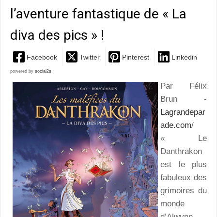
l’aventure fantastique de « La
diva des pics » !
Facebook
Twitter
Pinterest
Linkedin
powered by
social2s
Par Félix
Brun -
Lagrandepar
ade.com
/
« Le
Danthrakon
est le plus
fabuleux des
grimoires du
monde
d’Alwynn…