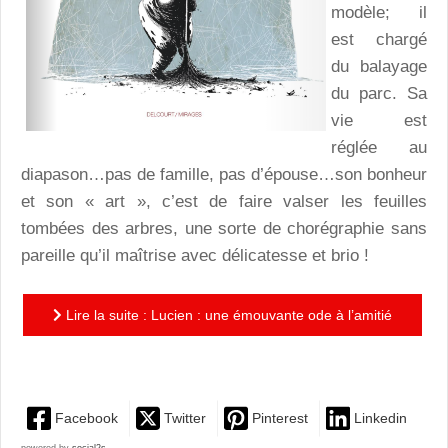
modèle; il
est chargé
du balayage
du parc. Sa
vie est
réglée au
diapason…pas de famille, pas d’épouse…son bonheur
et son « art », c’est de faire valser les feuilles
tombées des arbres, une sorte de chorégraphie sans
pareille qu’il maîtrise avec délicatesse et brio !
Lire la suite : Lucien : une émouvante ode à l’amitié
et à la fidélité !
Facebook
Twitter
Pinterest
Linkedin