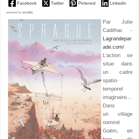
Facebook
Twitter
Pinterest
Linkedin
powered by
social2s
Par Julie
Cadilhac -
Lagrandepar
ade.com/
L'action se
situe dans
un cadre
spatio-
temporel
imaginaire...
Dans
un village
nommé
Goëm, en