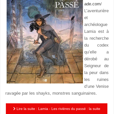
ade.com
/
L’aventurière
et
archéologue
Lamia est à
la recherche
du codex
qu’elle a
dérobé au
Seigneur de
la peur dans
les ruines
d’une Venise
ravagée par les shayks, monstres sanguinaires.
Lire la suite : Lamia - Les rivières du passé : la suite