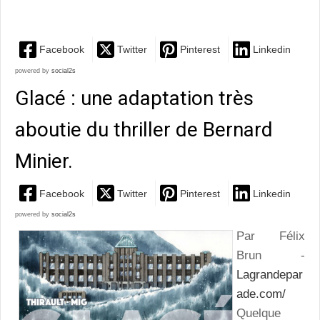
espagnols
Facebook
Twitter
Pinterest
Linkedin
powered by
social2s
Glacé : une adaptation très
aboutie du thriller de Bernard
Minier.
Facebook
Twitter
Pinterest
Linkedin
powered by
social2s
Par Félix
Brun -
Lagrandepar
ade.com/
Quelque