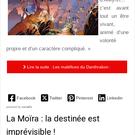
c’est avant
tout un être
vivant,
animé d’une
volonté
propre et d’un caractère compliqué. »
Lire la suite : Les maléfices du Danthrakon :
l’aventure fantastique de « La diva des pics » !
Facebook
Twitter
Pinterest
Linkedin
powered by
social2s
La Moïra : la destinée est
imprévisible !