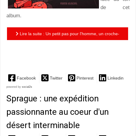
de cet
album.
Lire la suite : Un petit pas pour l'homme, un croche-
pattes pour l'humanité : les grandes découvertes à la
sauce...
Facebook
Twitter
Pinterest
Linkedin
powered by
social2s
Sprague : une expédition
passionnante au coeur d'un
désert interminable