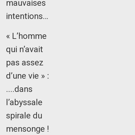
mauvaises
intentions…
« L’homme
qui n’avait
pas assez
d’une vie » :
....dans
l’abyssale
spirale du
mensonge !