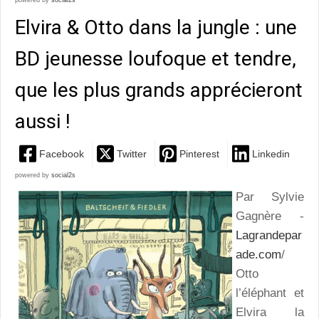
powered by
social2s
Elvira & Otto dans la jungle : une
BD jeunesse loufoque et tendre,
que les plus grands apprécieront
aussi !
Facebook
Twitter
Pinterest
Linkedin
powered by
social2s
Par Sylvie
Gagnère -
Lagrandepar
ade.com
/
Otto
l’éléphant et
Elvira la