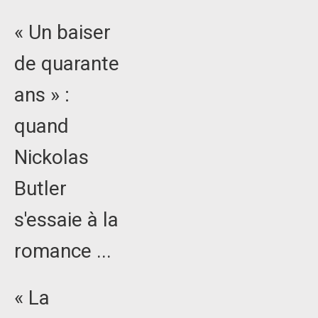
« Un baiser
de quarante
ans » :
quand
Nickolas
Butler
s'essaie à la
romance ...
« La