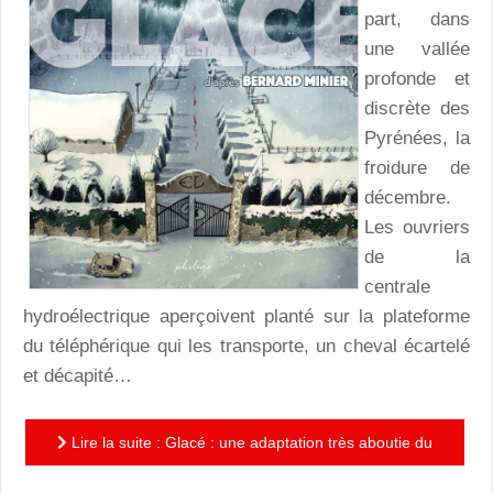
part, dans
une vallée
profonde et
discrète des
Pyrénées, la
froidure de
décembre.
Les ouvriers
de la
centrale
hydroélectrique aperçoivent planté sur la plateforme
du téléphérique qui les transporte, un cheval écartelé
et décapité…
Lire la suite : Glacé : une adaptation très aboutie du
thriller de Bernard Minier.