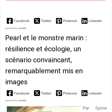
jeunesse loufoque et tendre, que les plus grands...
Facebook
Twitter
Pinterest
Linkedin
powered by
social2s
Pearl et le monstre marin :
résilience et écologie, un
scénario convaincant,
remarquablement mis en
images
Facebook
Twitter
Pinterest
Linkedin
powered by
social2s
Par Sylvie