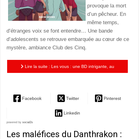
provoque la mort
d’un pêcheur. En
même temps,
d’étranges voix se font entendre… Une bande
d’adolescents se retrouve embarquée au cœur de ce
mystère, ambiance Club des Cinq.
Lire la suite : Les vous : une BD intrigante, au
message intelligent et au dessins très réussis
Facebook
Twitter
Pinterest
Linkedin
powered by
social2s
Les maléfices du Danthrakon :