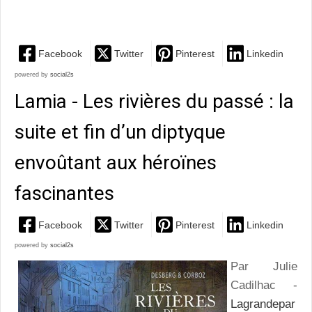
remarquablement mis...
Facebook
Twitter
Pinterest
Linkedin
powered by
social2s
Lamia - Les rivières du passé : la
suite et fin d’un diptyque
envoûtant aux héroïnes
fascinantes
Facebook
Twitter
Pinterest
Linkedin
powered by
social2s
Par Julie
Cadilhac -
Lagrandepar