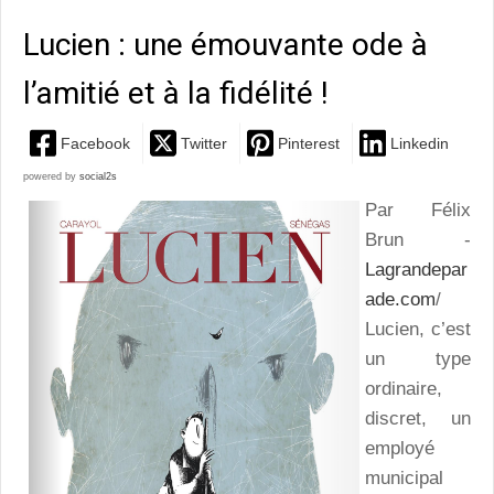
Lucien : une émouvante ode à
l’amitié et à la fidélité !
Facebook
Twitter
Pinterest
Linkedin
powered by
social2s
Par Félix
Brun -
Lagrandepar
ade.com
/
Lucien, c’est
un type
ordinaire,
discret, un
employé
municipal