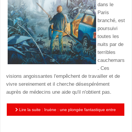
dans le
Paris
branché, est
poursuivi
toutes les
nuits par de
terribles
cauchemars
. Ces
visions angoissantes l'empêchent de travailler et de
vivre sereinement et il cherche désespérément
auprès de médecins une aide qu'il n'obtient pas.
Lire la suite : Iruène : une plongée fantastique entre
époque contemporaine et ère des conquistador