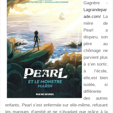
Gagnère -
Lagrandepar
ade.com/
La
mère de
Pearl a
disparu, son
père au
chômage ne
parvient plus
à s’en sortir,
à l’école,
elle,est bien
isolée, si
différente
des autres
enfants, Pearl s’est enfermée sur elle-même, refusant
les marques d’amitié et ne s’évadant que grâce à la