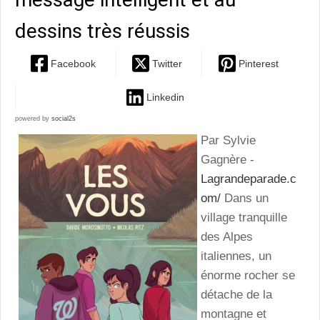
dessins très réussis
Facebook
Twitter
Pinterest
Linkedin
powered by
social2s
Par Sylvie
Gagnère -
Lagrandeparade.c
om/
Dans un
village tranquille
des Alpes
italiennes, un
énorme rocher se
détache de la
montagne et