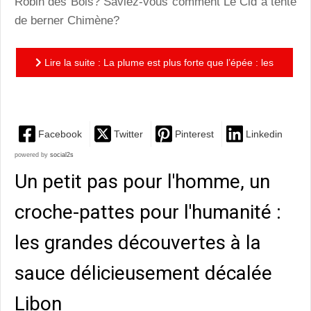
Robin des Bois? Saviez-vous comment Le Cid a tenté
de berner Chimène?
Lire la suite : La plume est plus forte que l’épée : les
grands classiques revisités à la sauce B-GNET
Facebook
Twitter
Pinterest
Linkedin
powered by
social2s
Un petit pas pour l'homme, un
croche-pattes pour l'humanité :
les grandes découvertes à la
sauce délicieusement décalée
Libon