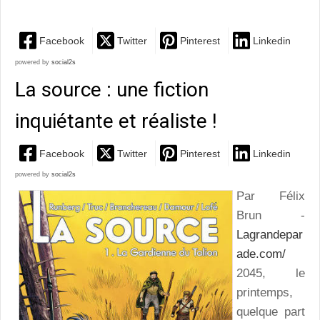
Facebook
Twitter
Pinterest
Linkedin
powered by
social2s
La source : une fiction
inquiétante et réaliste !
Facebook
Twitter
Pinterest
Linkedin
powered by
social2s
Par Félix
Brun -
Lagrandepar
ade.com/
2045, le
printemps,
quelque part