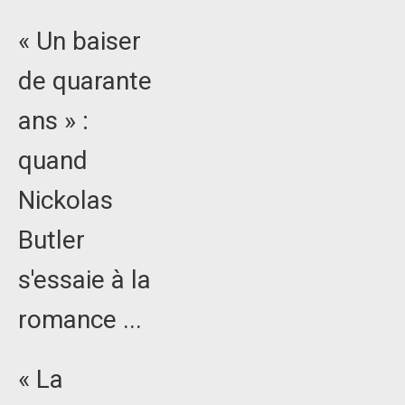
« Un baiser
de quarante
ans » :
quand
Nickolas
Butler
s'essaie à la
romance ...
« La