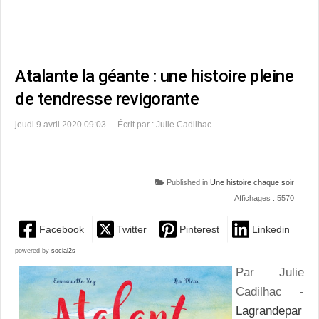
Atalante la géante : une histoire pleine
de tendresse revigorante
jeudi 9 avril 2020 09:03
Écrit par : Julie Cadilhac
Published in
Une histoire chaque soir
Affichages : 5570
Facebook
Twitter
Pinterest
Linkedin
powered by
social2s
Par Julie
Cadilhac -
Lagrandepar