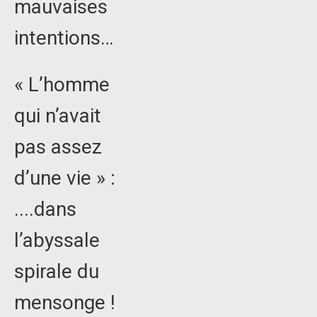
mauvaises
intentions…
« L’homme
qui n’avait
pas assez
d’une vie » :
....dans
l’abyssale
spirale du
mensonge !