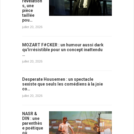
révélation
s, une
pièce
taillée
pou…
juillet 20, 2026
MOZART F#CKER : un humour aussi dark
qu'irrésistible pour un concept inattendu
…
juillet 20, 2026
Desperate Housemen : un spectacle
sexiste que seuls les comédiens à la joie
co…
juillet 20, 2026
NASR &
DIN : une
parenthès
e poétique
où