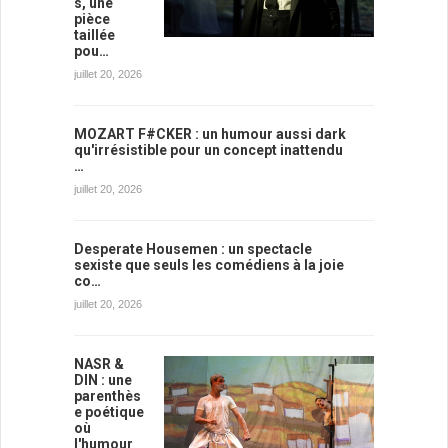
s, une
pièce
taillée
pou…
juillet 20, 2026
MOZART F#CKER : un humour aussi dark
qu'irrésistible pour un concept inattendu
…
juillet 20, 2026
Desperate Housemen : un spectacle
sexiste que seuls les comédiens à la joie
co…
juillet 20, 2026
NASR &
DIN : une
parenthès
e poétique
où
l'humour