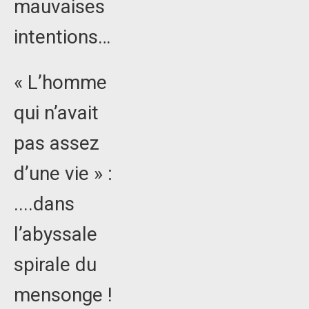
mauvaises
intentions…
« L’homme
qui n’avait
pas assez
d’une vie » :
....dans
l’abyssale
spirale du
mensonge !