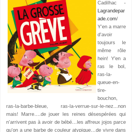
Cadilhac -
Lagrandepar
ade.com
/
Y’en a marre
d’avoir
toujours le
même rôle
hein! Y'en a
ras le bol,
ras-la-
queue-en-
tire-
bouchon,
ras-la-barbe-bleue, ras-la-verrue-sur-le-nez...non
mais! Marre….de jouer les reines désespérées qui
n’arrivent pas à avoir de bébé…les affreux jojos parce
qu’on a une barbe de couleur atypique…de vivre dans