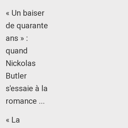
« Un baiser
de quarante
ans » :
quand
Nickolas
Butler
s'essaie à la
romance ...
« La