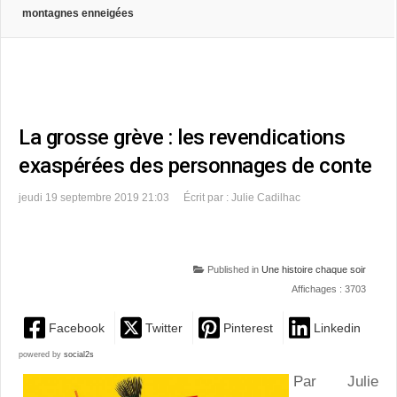
montagnes enneigées
La grosse grève : les revendications
exaspérées des personnages de conte
jeudi 19 septembre 2019 21:03
Écrit par : Julie Cadilhac
Published in
Une histoire chaque soir
Affichages : 3703
Facebook
Twitter
Pinterest
Linkedin
powered by
social2s
Par Julie