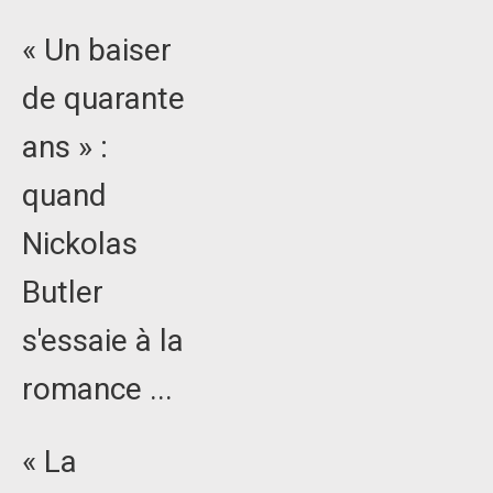
« Un baiser
de quarante
ans » :
quand
Nickolas
Butler
s'essaie à la
romance ...
« La