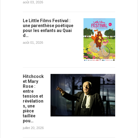
août 03, 2026
Le Little Films Festival :
une parenthèse poétique
pour les enfants au Quai
d…
août 01, 2026
Hitchcock
et Mary
Rose :
entre
tension et
révélation
s, une
pièce
taillée
pou…
juillet 20, 2026