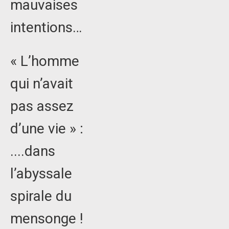
mauvaises
intentions…
« L’homme
qui n’avait
pas assez
d’une vie » :
....dans
l’abyssale
spirale du
mensonge !