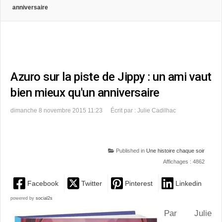
anniversaire
Azuro sur la piste de Jippy : un ami vaut
bien mieux qu'un anniversaire
dimanche 8 novembre 2015 11:23
Écrit par : Julie Cadilhac
Published in
Une histoire chaque soir
Affichages : 4862
Facebook
Twitter
Pinterest
Linkedin
powered by
social2s
Par Julie