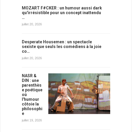
MOZART F#CKER : un humour aussi dark
qu'irrésistible pour un concept inattendu
…
juillet 20, 2026
Desperate Housemen : un spectacle
sexiste que seuls les comédiens à la joie
co…
juillet 20, 2026
NASR &
DIN : une
parenthès
e poétique
où
l'humour
côtoie la
philosophi
e
juillet 19, 2026