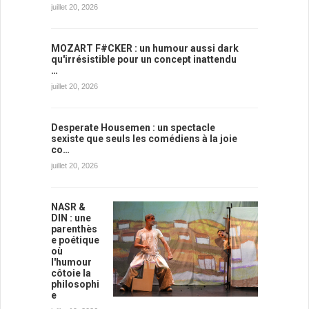
juillet 20, 2026
MOZART F#CKER : un humour aussi dark
qu'irrésistible pour un concept inattendu
…
juillet 20, 2026
Desperate Housemen : un spectacle
sexiste que seuls les comédiens à la joie
co…
juillet 20, 2026
NASR &
DIN : une
parenthès
e poétique
où
l'humour
côtoie la
philosophi
e