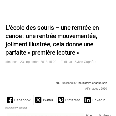
L’école des souris – une rentrée en
canoë : une rentrée mouvementée,
joliment illustrée, cela donne une
parfaite « première lecture »
dimanche 23 septembre 2018 15:02
Écrit par : Sylvie Gagnère
Published in
Une histoire chaque soir
Affichages : 2990
Facebook
Twitter
Pinterest
Linkedin
powered by
social2s
Par Sylvie