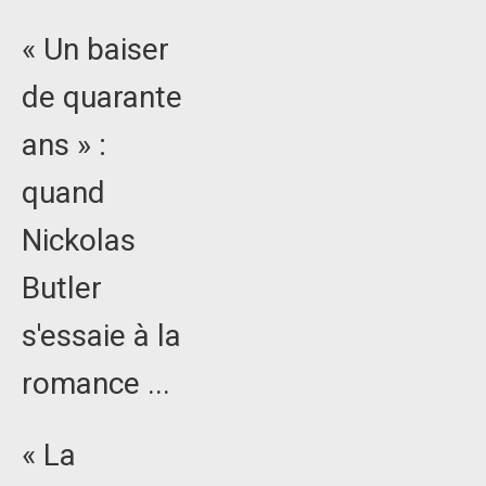
« Un baiser
de quarante
ans » :
quand
Nickolas
Butler
s'essaie à la
romance ...
« La