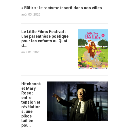
« Bâtir » : le racisme inscrit dans nos villes
août 03, 2026
Le Little Films Festival :
une parenthèse poétique
pour les enfants au Quai
d…
août 01, 2026
Hitchcock
et Mary
Rose :
entre
tension et
révélation
s, une
pièce
taillée
pou…