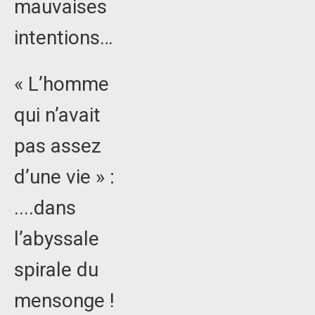
mauvaises
intentions…
« L’homme
qui n’avait
pas assez
d’une vie » :
....dans
l’abyssale
spirale du
mensonge !