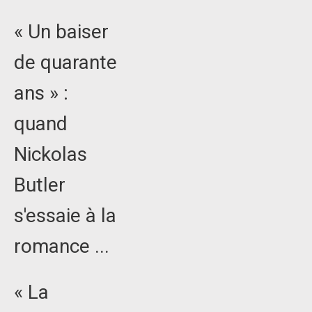
« Un baiser
de quarante
ans » :
quand
Nickolas
Butler
s'essaie à la
romance ...
« La