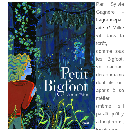
Par Sylvie
Gagnère -
Lagrandepar
ade.fr/
Millie
vit dans la
forêt,
comme tous
les Bigfoot,
se cachant
des humains
dont ils ont
appris à se
méfier
(même s’il
paraît qu’il y
a longtemps,
longtemps…