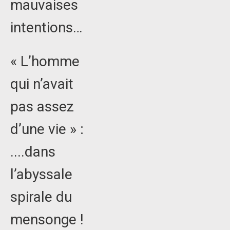
mauvaises
intentions…
« L’homme
qui n’avait
pas assez
d’une vie » :
....dans
l’abyssale
spirale du
mensonge !