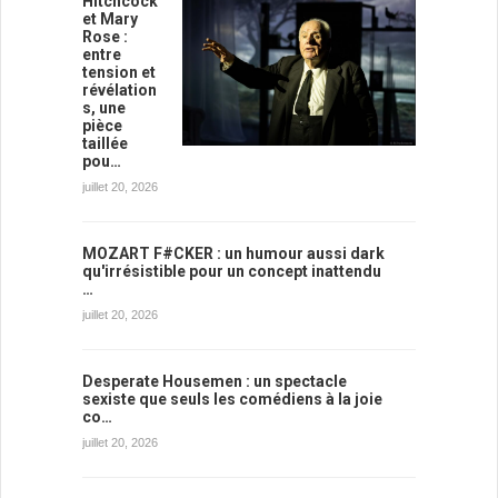
Hitchcock
et Mary
Rose :
entre
tension et
révélation
s, une
pièce
taillée
pou…
juillet 20, 2026
MOZART F#CKER : un humour aussi dark
qu'irrésistible pour un concept inattendu
…
juillet 20, 2026
Desperate Housemen : un spectacle
sexiste que seuls les comédiens à la joie
co…
juillet 20, 2026