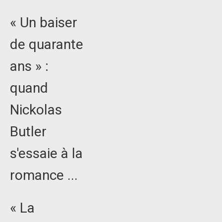
« Un baiser
de quarante
ans » :
quand
Nickolas
Butler
s'essaie à la
romance ...
« La