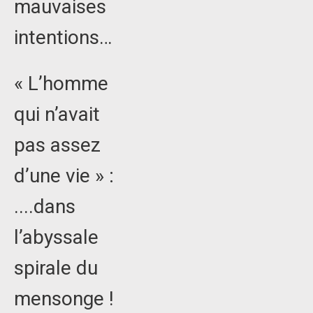
mauvaises
intentions…
« L’homme
qui n’avait
pas assez
d’une vie » :
....dans
l’abyssale
spirale du
mensonge !