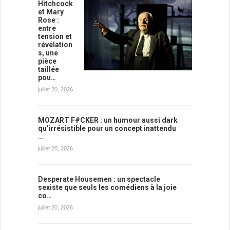
Hitchcock
et Mary
Rose :
entre
tension et
révélation
s, une
pièce
taillée
pou…
juillet 20, 2026
MOZART F#CKER : un humour aussi dark
qu'irrésistible pour un concept inattendu
…
juillet 20, 2026
Desperate Housemen : un spectacle
sexiste que seuls les comédiens à la joie
co…
juillet 20, 2026