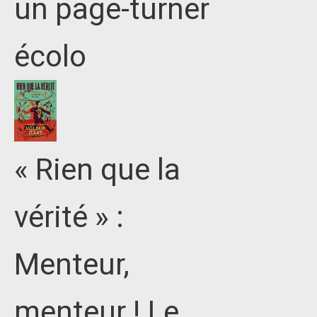
un page-turner
écolo
« Rien que la
vérité » :
Menteur,
menteur ! Le