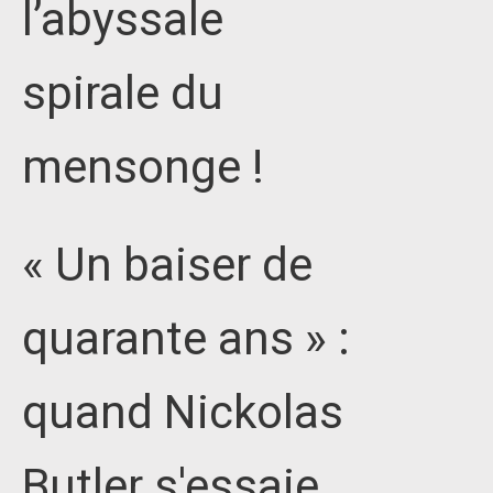
l’abyssale
spirale du
mensonge !
« Un baiser de
quarante ans » :
quand Nickolas
Butler s'essaie