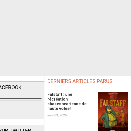
DERNIERS ARTICLES PARUS
FACEBOOK
Falstaff : une
récréation
shakespearienne de
haute volée!
août 03, 2026
SUR TWITTER