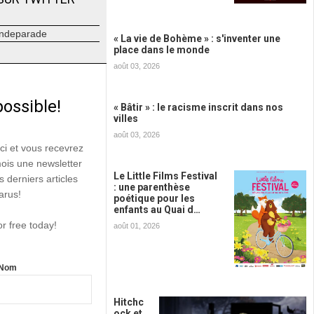
ndeparade
« La vie de Bohème » : s'inventer une
place dans le monde
août 03, 2026
possible!
« Bâtir » : le racisme inscrit dans nos
villes
août 03, 2026
ici et vous recevrez
mois une newsletter
Le Little Films Festival
s derniers articles
: une parenthèse
arus!
poétique pour les
enfants au Quai d…
or free today!
août 01, 2026
Nom
Hitchc
ock et