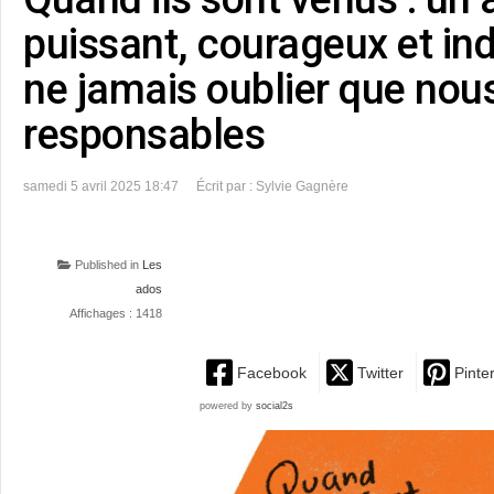
puissant, courageux et in
ne jamais oublier que no
responsables
samedi 5 avril 2025 18:47
Écrit par : Sylvie Gagnère
Published in
Les
ados
Affichages : 1418
Facebook
Twitter
Pinte
powered by
social2s