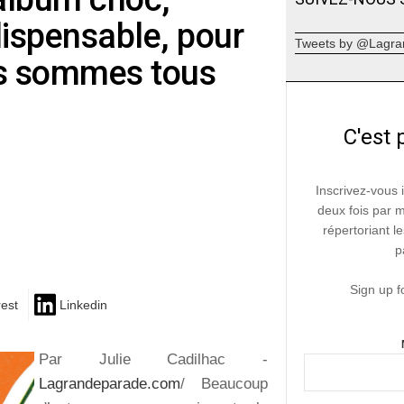
dispensable, pour
Tweets by @Lagra
us sommes tous
C'est 
Inscrivez-vous 
deux fois par 
répertoriant le
p
Sign up f
rest
Linkedin
Par Julie Cadilhac -
Lagrandeparade.com
/ Beaucoup