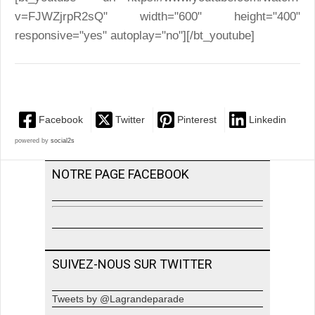
v=FJWZjrpR2sQ" width="600" height="400"
responsive="yes" autoplay="no"][/bt_youtube]
Facebook
Twitter
Pinterest
Linkedin
powered by
social2s
NOTRE PAGE FACEBOOK
SUIVEZ-NOUS SUR TWITTER
Tweets by @Lagrandeparade