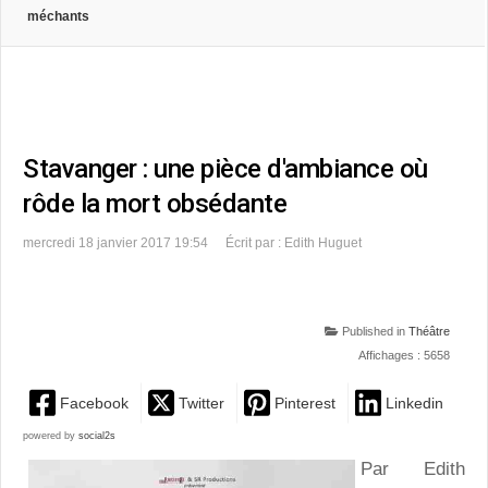
méchants
Stavanger : une pièce d'ambiance où
rôde la mort obsédante
mercredi 18 janvier 2017 19:54
Écrit par : Edith Huguet
Published in
Théâtre
Affichages : 5658
Facebook
Twitter
Pinterest
Linkedin
powered by
social2s
Par Edith