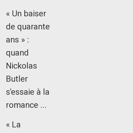
« Un baiser
de quarante
ans » :
quand
Nickolas
Butler
s'essaie à la
romance ...
« La