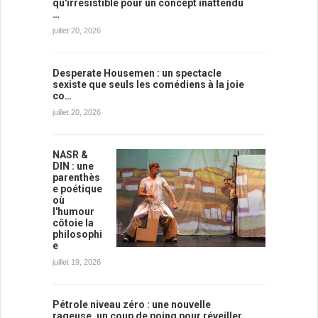
qu'irrésistible pour un concept inattendu
…
juillet 20, 2026
Desperate Housemen : un spectacle
sexiste que seuls les comédiens à la joie
co…
juillet 20, 2026
NASR &
DIN : une
parenthès
e poétique
où
l'humour
côtoie la
philosophi
e
juillet 19, 2026
Pétrole niveau zéro : une nouvelle
rageuse, un coup de poing pour réveiller