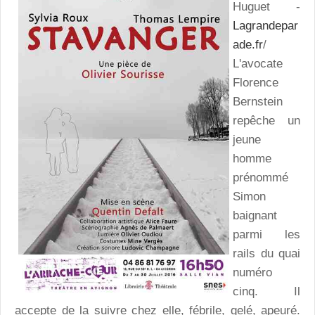
Huguet -
Lagrandepar
ade.fr
/
L'avocate
Florence
Bernstein
repêche un
jeune
homme
prénommé
Simon
baignant
parmi les
rails du quai
numéro
cinq. Il
accepte de la suivre chez elle, fébrile, gelé, apeuré.