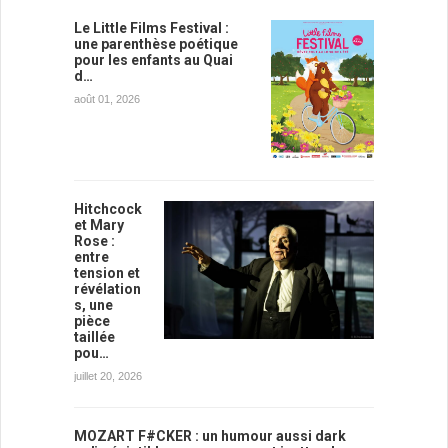
Le Little Films Festival :
une parenthèse poétique
pour les enfants au Quai
d…
août 01, 2026
Hitchcock
et Mary
Rose :
entre
tension et
révélation
s, une
pièce
taillée
pou…
juillet 20, 2026
MOZART F#CKER : un humour aussi dark