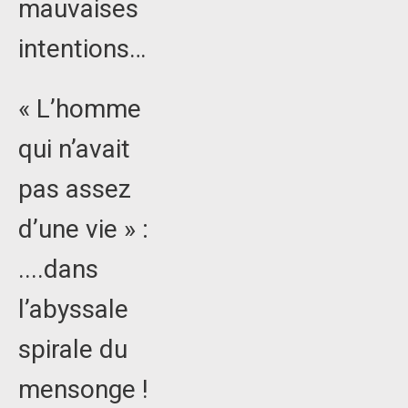
mauvaises
intentions…
« L’homme
qui n’avait
pas assez
d’une vie » :
....dans
l’abyssale
spirale du
mensonge !