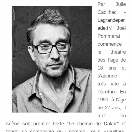
Par Julie
Cadilhac -
Lagrandepar
ade.fr
/ Joël
Pommerat
commence
le théâtre
dès l'âge de
18 ans et
s'adonne
très vite à
l'écriture. En
1990, à l'âge
de 27 ans, il
met en
scène son premier texte "Le chemin de Dakar" et
fonde sa compagnie qu'il nomme Louis Brouillard.