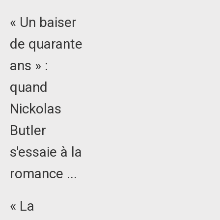
« Un baiser
de quarante
ans » :
quand
Nickolas
Butler
s'essaie à la
romance ...
« La