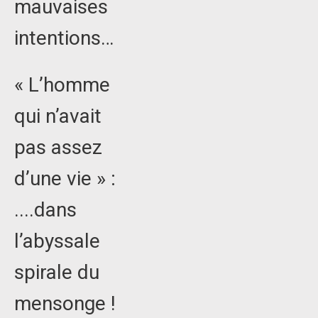
mauvaises
intentions…
« L’homme
qui n’avait
pas assez
d’une vie » :
....dans
l’abyssale
spirale du
mensonge !