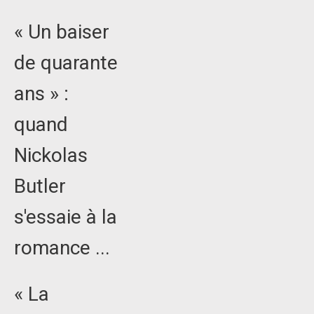
« Un baiser
de quarante
ans » :
quand
Nickolas
Butler
s'essaie à la
romance ...
« La