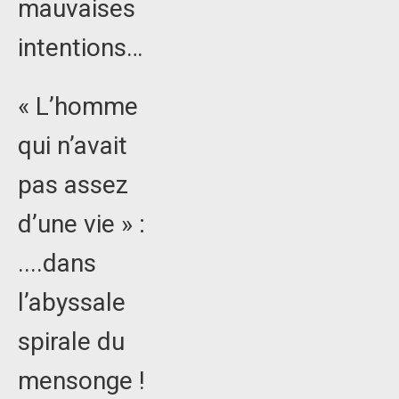
mauvaises
intentions…
« L’homme
qui n’avait
pas assez
d’une vie » :
....dans
l’abyssale
spirale du
mensonge !