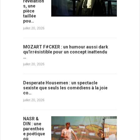
révélation
s, une
pièce
taillée
pou…
juillet 20, 2026
MOZART F#CKER : un humour aussi dark
qu'irrésistible pour un concept inattendu
…
juillet 20, 2026
Desperate Housemen : un spectacle
sexiste que seuls les comédiens à la joie
co…
juillet 20, 2026
NASR &
DIN : une
parenthès
e poétique
où