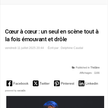
Cœur à cœur : un seul en scène tout à
la fois émouvant et drôle
vendredi 11 juillet 2025 20:44
Écrit par : Delphine Caudal
Published in
Théâtre
Affichages : 1166
Facebook
Twitter
Pinterest
Linkedin
powered by
social2s