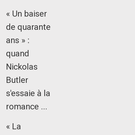
« Un baiser
de quarante
ans » :
quand
Nickolas
Butler
s'essaie à la
romance ...
« La