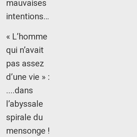
mauvaises
intentions…
« L’homme
qui n’avait
pas assez
d’une vie » :
....dans
l’abyssale
spirale du
mensonge !