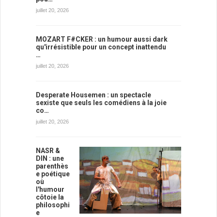
juillet 20, 2026
MOZART F#CKER : un humour aussi dark
qu'irrésistible pour un concept inattendu
…
juillet 20, 2026
Desperate Housemen : un spectacle
sexiste que seuls les comédiens à la joie
co…
juillet 20, 2026
NASR &
DIN : une
parenthès
e poétique
où
l'humour
côtoie la
philosophi
e