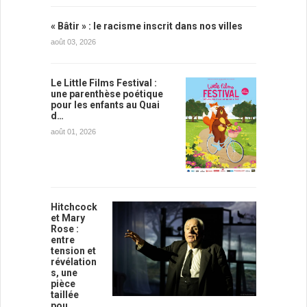
« Bâtir » : le racisme inscrit dans nos villes
août 03, 2026
Le Little Films Festival :
une parenthèse poétique
pour les enfants au Quai
d…
août 01, 2026
Hitchcock
et Mary
Rose :
entre
tension et
révélation
s, une
pièce
taillée
pou…