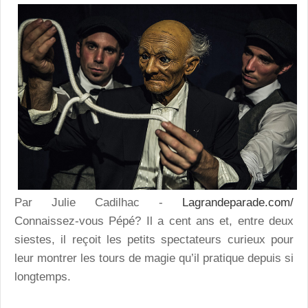
Par Julie Cadilhac -
Lagrandeparade.com/
Connaissez-vous Pépé? Il a cent ans et, entre deux
siestes, il reçoit les petits spectateurs curieux pour
leur montrer les tours de magie qu’il pratique depuis si
longtemps.