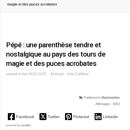
magie et des puces acrobates
Pépé : une parenthèse tendre et
nostalgique au pays des tours de
magie et des puces acrobates
samedi 4 mai 2019 19:25
Écrit par : Julie Cadilhac
Published in
Marionnettes
Affichages : 6652
Facebook
Twitter
Pinterest
Linkedin
powered by
social2s