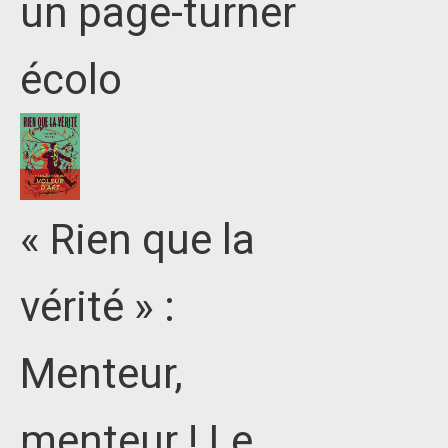
un page-turner
écolo
« Rien que la
vérité » :
Menteur,
menteur ! Le