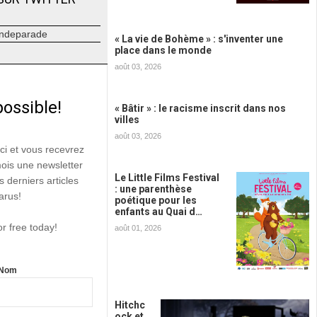
ndeparade
« La vie de Bohème » : s'inventer une
place dans le monde
août 03, 2026
possible!
« Bâtir » : le racisme inscrit dans nos
villes
août 03, 2026
ici et vous recevrez
mois une newsletter
Le Little Films Festival
s derniers articles
: une parenthèse
arus!
poétique pour les
enfants au Quai d…
or free today!
août 01, 2026
Nom
Hitchc
ock et