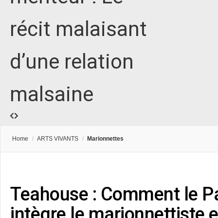
récit malaisant
d’une relation
malsaine
Home
/
ARTS VIVANTS
/
Marionnettes
Teahouse : Comment le Pa
intègre le marionnettiste e