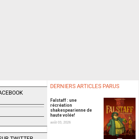
DERNIERS ARTICLES PARUS
FACEBOOK
Falstaff : une
récréation
shakespearienne de
haute volée!
août 03, 2026
SUR TWITTER