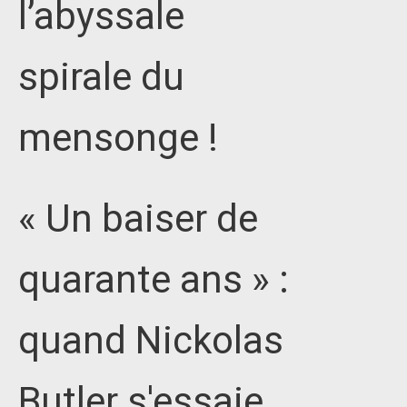
l’abyssale
spirale du
mensonge !
« Un baiser de
quarante ans » :
quand Nickolas
Butler s'essaie