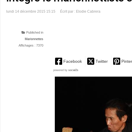
lundi 14 décembre 2015 15:15
Écrit par : Elodie Cabrera
Published in
Marionnettes
Affichages : 7370
Facebook
Twitter
Pinte
powered by
social2s