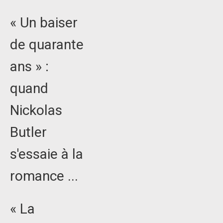
« Un baiser
de quarante
ans » :
quand
Nickolas
Butler
s'essaie à la
romance ...
« La