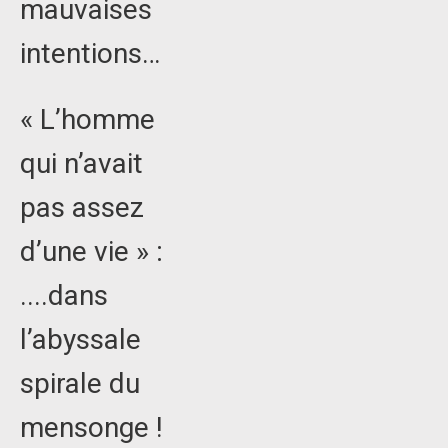
mauvaises
intentions…
« L’homme
qui n’avait
pas assez
d’une vie » :
....dans
l’abyssale
spirale du
mensonge !