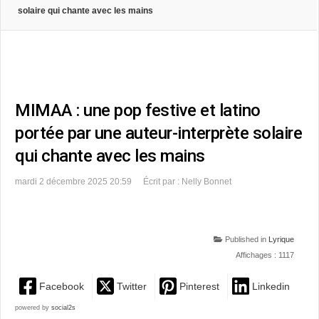
solaire qui chante avec les mains
MIMAA : une pop festive et latino
portée par une auteur-interprète solaire
qui chante avec les mains
mardi 2 décembre 2025 20:59
Écrit par : Nelly Bonnet
Published in
Lyrique
Affichages : 1117
Facebook
Twitter
Pinterest
Linkedin
powered by
social2s