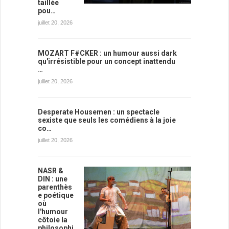
taillée
pou…
juillet 20, 2026
MOZART F#CKER : un humour aussi dark
qu'irrésistible pour un concept inattendu
…
juillet 20, 2026
Desperate Housemen : un spectacle
sexiste que seuls les comédiens à la joie
co…
juillet 20, 2026
NASR &
DIN : une
parenthès
e poétique
où
l'humour
côtoie la
philosophi