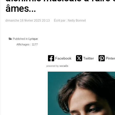
âmes...
dimanche 16 février 2025 20:13
Écrit par : Nelly Bonnet
Published in
Lyrique
Affichages : 1177
Facebook
Twitter
Pinte
powered by
social2s