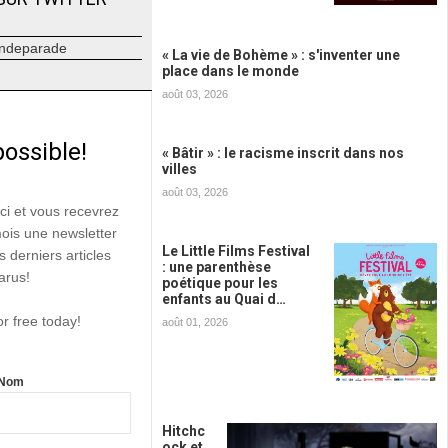
ndeparade
« La vie de Bohème » : s'inventer une
place dans le monde
août 03, 2026
possible!
« Bâtir » : le racisme inscrit dans nos
villes
août 03, 2026
ici et vous recevrez
mois une newsletter
Le Little Films Festival
s derniers articles
: une parenthèse
arus!
poétique pour les
enfants au Quai d…
or free today!
août 01, 2026
Nom
Hitchc
ock et