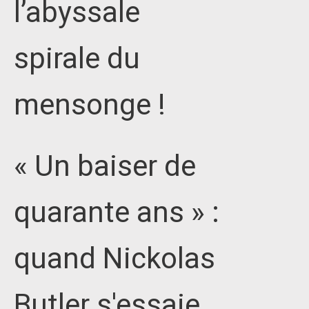
l’abyssale
spirale du
mensonge !
« Un baiser de
quarante ans » :
quand Nickolas
Butler s'essaie