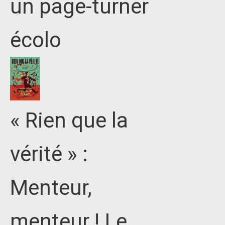
un page-turner
écolo
« Rien que la
vérité » :
Menteur,
menteur ! Le