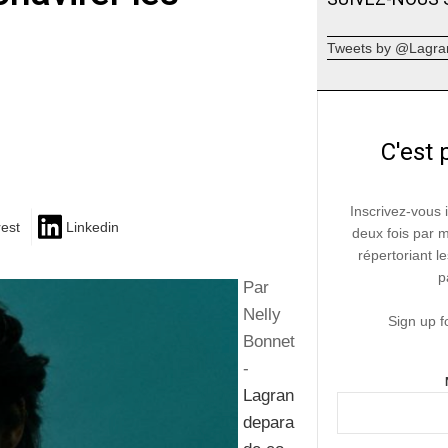
Tweets by @Lagra
C'est 
Inscrivez-vous 
rest
Linkedin
deux fois par 
répertoriant le
p
Par
Nelly
Sign up f
Bonnet
-
Lagran
depara