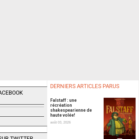
DERNIERS ARTICLES PARUS
FACEBOOK
Falstaff : une
récréation
shakespearienne de
haute volée!
août 03, 2026
SUR TWITTER