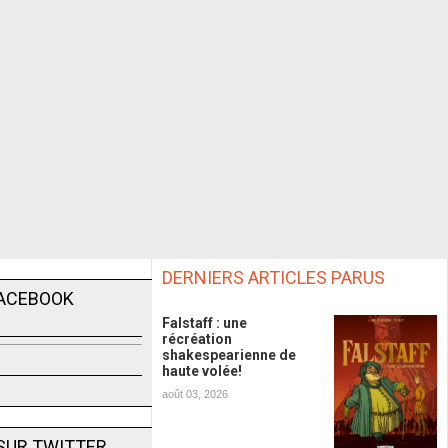
DERNIERS ARTICLES PARUS
FACEBOOK
Falstaff : une
récréation
shakespearienne de
haute volée!
août 03, 2026
SUR TWITTER