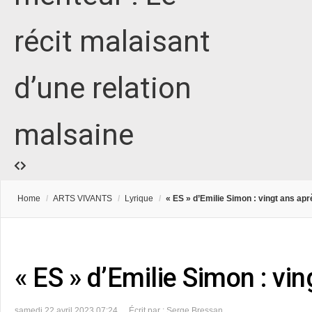
récit malaisant
d’une relation
malsaine
Home
/
ARTS VIVANTS
/
Lyrique
/
« ES » d’Emilie Simon : vingt ans ap
« ES » d’Emilie Simon : vi
samedi 22 avril 2023 07:24
Écrit par : Serge Bressan