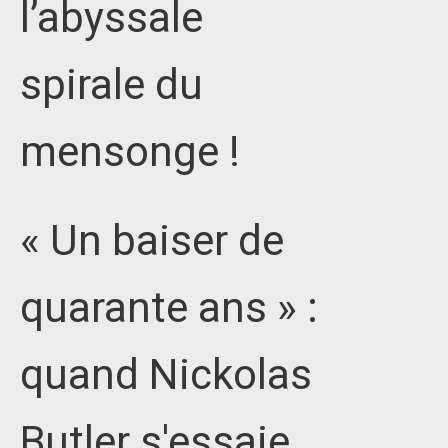
l’abyssale
spirale du
mensonge !
« Un baiser de
quarante ans » :
quand Nickolas
Butler s'essaie