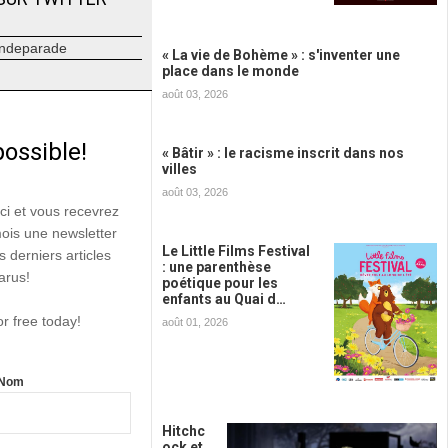
ndeparade
« La vie de Bohème » : s'inventer une
place dans le monde
août 03, 2026
possible!
« Bâtir » : le racisme inscrit dans nos
villes
août 03, 2026
ici et vous recevrez
mois une newsletter
Le Little Films Festival
s derniers articles
: une parenthèse
arus!
poétique pour les
enfants au Quai d…
or free today!
août 01, 2026
Nom
Hitchc
ock et