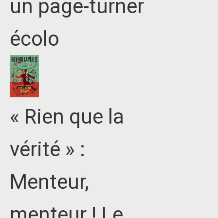
un page-turner
écolo
« Rien que la
vérité » :
Menteur,
menteur ! Le