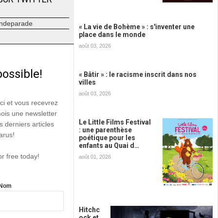
ndeparade
« La vie de Bohème » : s'inventer une
place dans le monde
août 03, 2026
possible!
« Bâtir » : le racisme inscrit dans nos
villes
août 03, 2026
ici et vous recevrez
mois une newsletter
Le Little Films Festival
s derniers articles
: une parenthèse
arus!
poétique pour les
enfants au Quai d…
or free today!
août 01, 2026
Nom
Hitchc
ock et