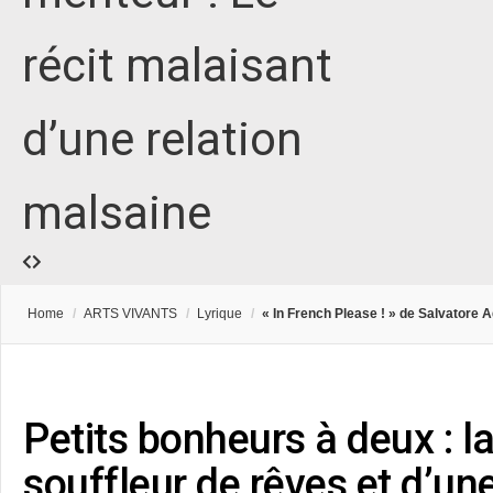
récit malaisant
d’une relation
malsaine
Home
/
ARTS VIVANTS
/
Lyrique
/
« In French Please ! » de Salvatore 
Petits bonheurs à deux : l
souffleur de rêves et d’un