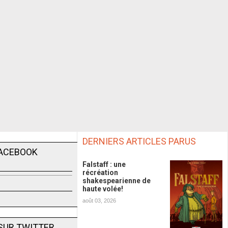
DERNIERS ARTICLES PARUS
FACEBOOK
Falstaff : une
récréation
shakespearienne de
haute volée!
août 03, 2026
SUR TWITTER