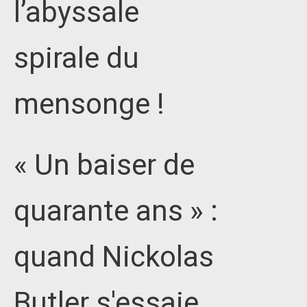
l’abyssale
spirale du
mensonge !
« Un baiser de
quarante ans » :
quand Nickolas
Butler s'essaie