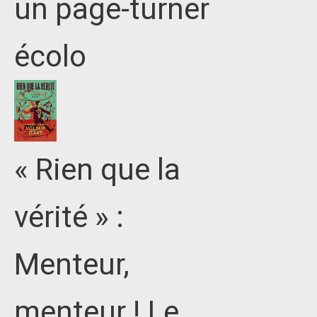
un page-turner
écolo
« Rien que la
vérité » :
Menteur,
menteur ! Le