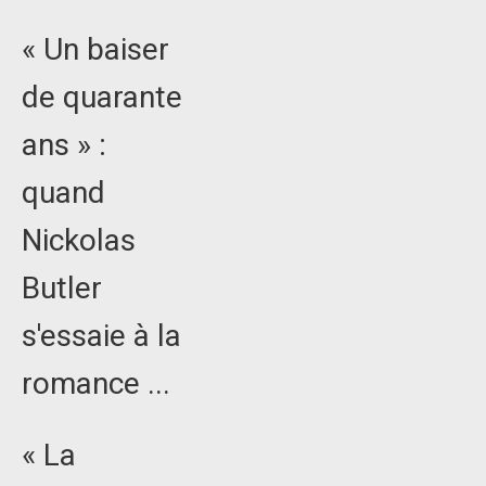
« Un baiser
de quarante
ans » :
quand
Nickolas
Butler
s'essaie à la
romance ...
« La