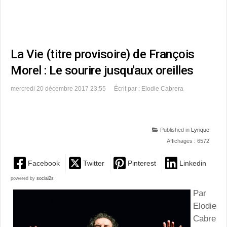
La Vie (titre provisoire) de François
Morel : Le sourire jusqu'aux oreilles
mercredi 20 décembre 2017 23:55
Écrit par : Elodie Cabrera
Published in
Lyrique
Affichages : 6572
Facebook
Twitter
Pinterest
Linkedin
powered by
social2s
Par
Elodie
Cabre