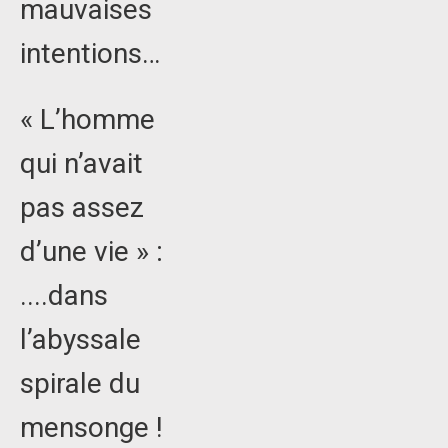
mauvaises
intentions…
« L’homme
qui n’avait
pas assez
d’une vie » :
....dans
l’abyssale
spirale du
mensonge !