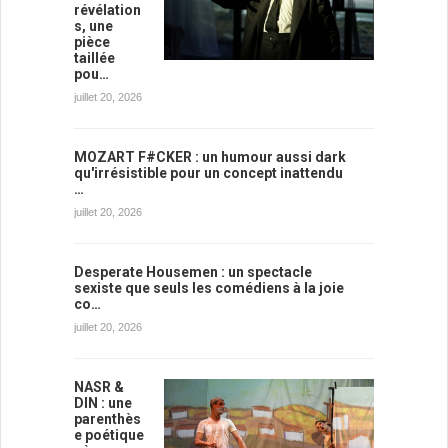
révélation
s, une
pièce
taillée
pou…
juillet 20, 2026
MOZART F#CKER : un humour aussi dark
qu'irrésistible pour un concept inattendu
…
juillet 20, 2026
Desperate Housemen : un spectacle
sexiste que seuls les comédiens à la joie
co…
juillet 20, 2026
NASR &
DIN : une
parenthès
e poétique