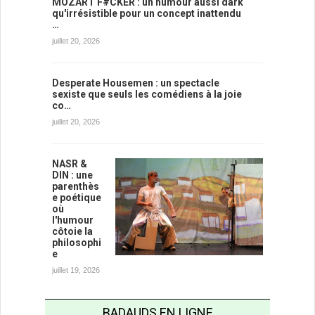
MOZART F#CKER : un humour aussi dark
qu'irrésistible pour un concept inattendu
…
juillet 20, 2026
Desperate Housemen : un spectacle
sexiste que seuls les comédiens à la joie
co…
juillet 20, 2026
NASR &
DIN : une
parenthès
e poétique
où
l'humour
côtoie la
philosophi
e
juillet 19, 2026
BADAUDS EN LIGNE