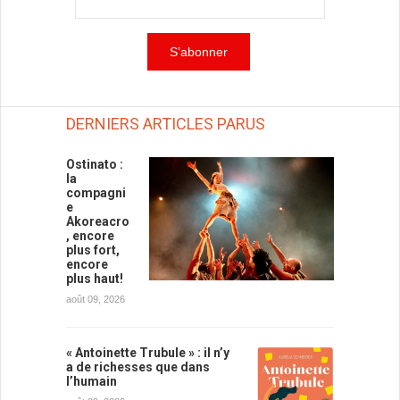
DERNIERS ARTICLES PARUS
Ostinato :
la
compagni
e
Akoreacro
, encore
plus fort,
encore
plus haut!
août 09, 2026
« Antoinette Trubule » : il n’y
a de richesses que dans
l’humain