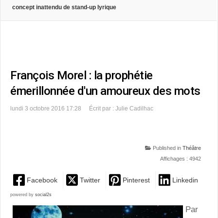
concept inattendu de stand-up lyrique
François Morel : la prophétie
émerillonnée d'un amoureux des mots
lundi 3 octobre 2016 17:28
Écrit par : Julie Cadilhac
Published in
Théâtre
Affichages : 4942
Facebook
Twitter
Pinterest
Linkedin
powered by
social2s
Par