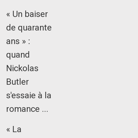
« Un baiser
de quarante
ans » :
quand
Nickolas
Butler
s'essaie à la
romance ...
« La