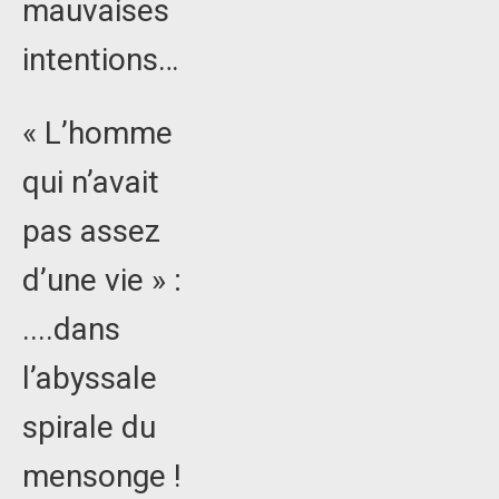
mauvaises
intentions…
« L’homme
qui n’avait
pas assez
d’une vie » :
....dans
l’abyssale
spirale du
mensonge !