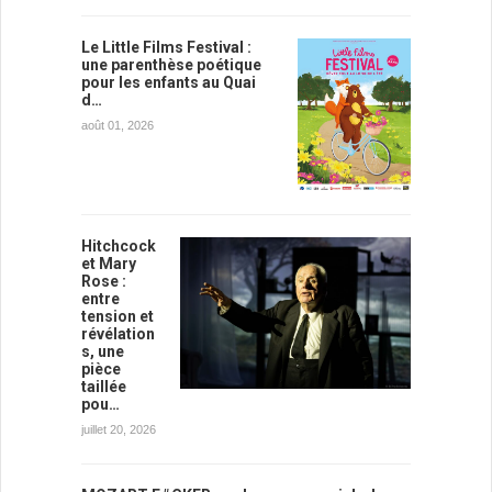
Le Little Films Festival :
une parenthèse poétique
pour les enfants au Quai
d…
août 01, 2026
Hitchcock
et Mary
Rose :
entre
tension et
révélation
s, une
pièce
taillée
pou…
juillet 20, 2026