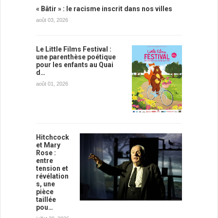
« Bâtir » : le racisme inscrit dans nos villes
août 03, 2026
Le Little Films Festival :
une parenthèse poétique
pour les enfants au Quai
d…
août 01, 2026
Hitchcock
et Mary
Rose :
entre
tension et
révélation
s, une
pièce
taillée
pou…