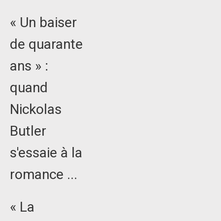
« Un baiser
de quarante
ans » :
quand
Nickolas
Butler
s'essaie à la
romance ...
« La