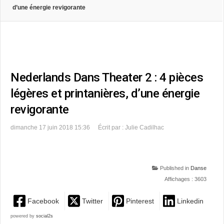
d’une énergie revigorante
Nederlands Dans Theater 2 : 4 pièces
légères et printanières, d’une énergie
revigorante
dimanche 17 juin 2018 15:36
Écrit par : Julie Cadilhac
Published in
Danse
Affichages : 3603
Facebook
Twitter
Pinterest
Linkedin
powered by
social2s