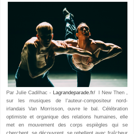
Par Julie Cadilhac -
Lagrandeparade.fr/
I New Then
,
sur les musiques de l’auteur-compositeur nord-
irlandais Van Morrisson, ouvre le bal. Célébration
optimiste et organique des relations humaines, elle
met en mouvement des corps espiègles qui se
cherchent, se découvrent, se rebellent avec fraîcheur