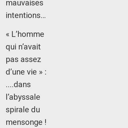
mauvaises
intentions…
« L’homme
qui n’avait
pas assez
d’une vie » :
....dans
l’abyssale
spirale du
mensonge !