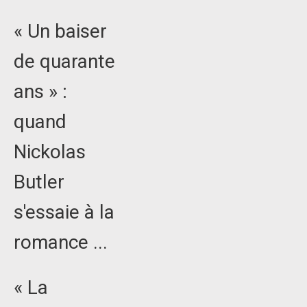
« Un baiser
de quarante
ans » :
quand
Nickolas
Butler
s'essaie à la
romance ...
« La