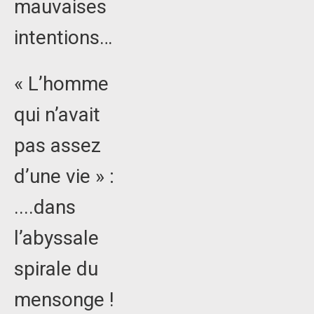
mauvaises
intentions…
« L’homme
qui n’avait
pas assez
d’une vie » :
....dans
l’abyssale
spirale du
mensonge !