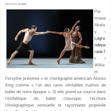
powered by
social2s
Par
Imane
Akala
y –
Lagra
ndepa
rade.f
r
/
Willia
m
Forsythe présente » le chorégraphe américain Alonso
King comme « l’un des rares véritables maitres de
ballet de notre époque ». Si elle prend sa source dans
l’esthétique du ballet classique, l’écriture
chorégraphique sensuelle et rayonnante proposée