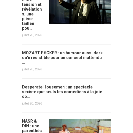
tension et
révélation
s, une
pièce
taillée
pou…
juillet 20, 2026
MOZART F#CKER : un humour aussi dark
qu'irrésistible pour un concept inattendu
…
juillet 20, 2026
Desperate Housemen : un spectacle
sexiste que seuls les comédiens à la joie
co…
juillet 20, 2026
NASR &
DIN : une
parenthès