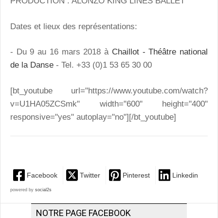
PRODUCTION : ALONZO KING LINES BALLET
Dates et lieux des représentations:
- Du 9 au 16 mars 2018 à
Chaillot - Théâtre national
de la Danse
- Tel. +33 (0)1 53 65 30 00
[bt_youtube url="https://www.youtube.com/watch?
v=U1HA05ZCSmk" width="600" height="400"
responsive="yes" autoplay="no"][/bt_youtube]
Facebook
Twitter
Pinterest
Linkedin
powered by
social2s
NOTRE PAGE FACEBOOK