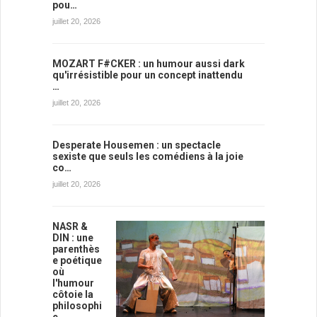
pou…
juillet 20, 2026
MOZART F#CKER : un humour aussi dark
qu'irrésistible pour un concept inattendu
…
juillet 20, 2026
Desperate Housemen : un spectacle
sexiste que seuls les comédiens à la joie
co…
juillet 20, 2026
NASR &
DIN : une
parenthès
e poétique
où
l'humour
côtoie la
philosophi
e