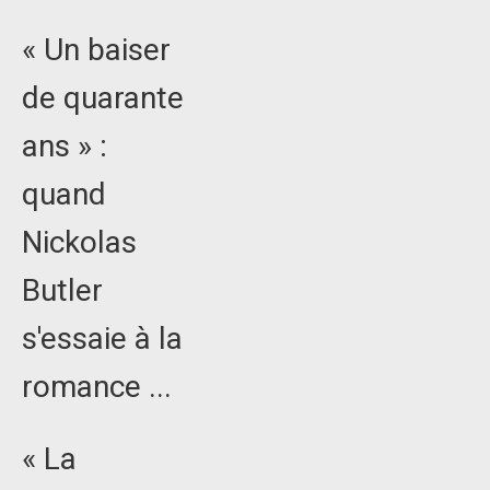
« Un baiser
de quarante
ans » :
quand
Nickolas
Butler
s'essaie à la
romance ...
« La