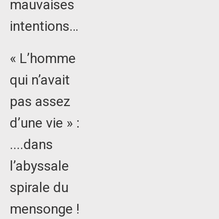
mauvaises
intentions…
« L’homme
qui n’avait
pas assez
d’une vie » :
....dans
l’abyssale
spirale du
mensonge !