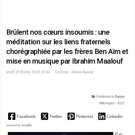
Brûlent nos cœurs insoumis : une
méditation sur les liens fraternels
chorégraphiée par les frères Ben Aïm et
mise en musique par Ibrahim Maalouf
jeudi 15 février 2018 20:44
Écrit par : Imane Akalay
Published in
Danse
Affichages : 4127
Facebook
Twitter
Pinterest
Linkedin
powered by
social2s
Par