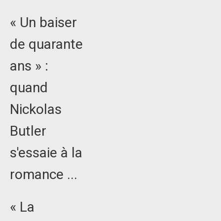
« Un baiser
de quarante
ans » :
quand
Nickolas
Butler
s'essaie à la
romance ...
« La