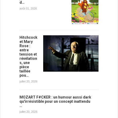
d…
août 01, 2026
Hitchcock
et Mary
Rose :
entre
tension et
révélation
s, une
pièce
taillée
pou…
juillet 20, 2026
MOZART F#CKER : un humour aussi dark
qu'irrésistible pour un concept inattendu
…
juillet 20, 2026