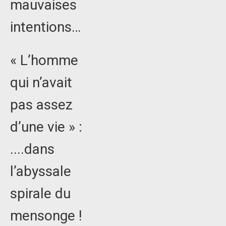
mauvaises
intentions…
« L’homme
qui n’avait
pas assez
d’une vie » :
....dans
l’abyssale
spirale du
mensonge !