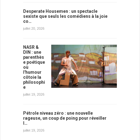
Desperate Housemen : un spectacle
sexiste que seuls les comédiens à la joie
co…
juillet 20, 2026
NASR &
DIN : une
parenthès
e poétique
où
l'humour
côtoie la
philosophi
e
juillet 19, 2026
Pétrole niveau zéro : une nouvelle
rageuse, un coup de poing pour réveiller
l…
juillet 19, 2026