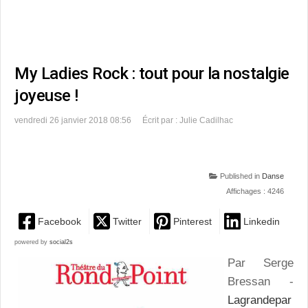
My Ladies Rock : tout pour la nostalgie
joyeuse !
vendredi 26 janvier 2018 08:56
Écrit par : Julie Cadilhac
Published in
Danse
Affichages : 4246
Facebook
Twitter
Pinterest
Linkedin
powered by
social2s
Par Serge
Bressan -
Lagrandepar