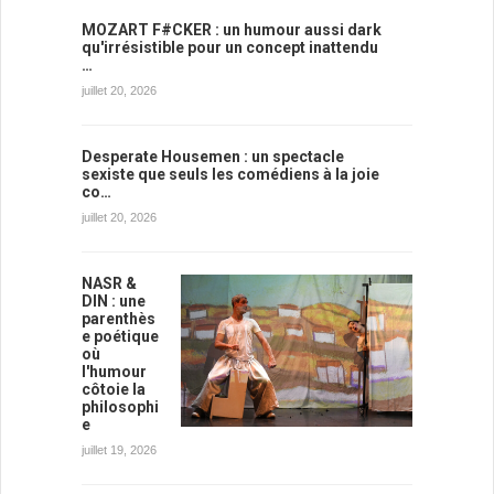
MOZART F#CKER : un humour aussi dark
qu'irrésistible pour un concept inattendu
…
juillet 20, 2026
Desperate Housemen : un spectacle
sexiste que seuls les comédiens à la joie
co…
juillet 20, 2026
NASR &
DIN : une
parenthès
e poétique
où
l'humour
côtoie la
philosophi
e
juillet 19, 2026