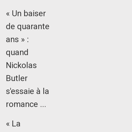
« Un baiser
de quarante
ans » :
quand
Nickolas
Butler
s'essaie à la
romance ...
« La