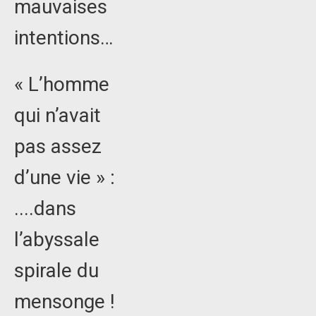
mauvaises
intentions…
« L’homme
qui n’avait
pas assez
d’une vie » :
....dans
l’abyssale
spirale du
mensonge !