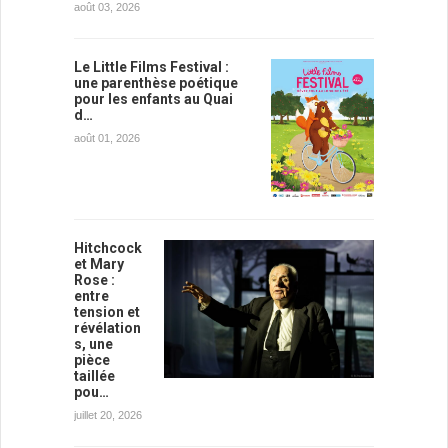
août 03, 2026
Le Little Films Festival :
une parenthèse poétique
pour les enfants au Quai
d…
août 01, 2026
Hitchcock
et Mary
Rose :
entre
tension et
révélation
s, une
pièce
taillée
pou…
juillet 20, 2026