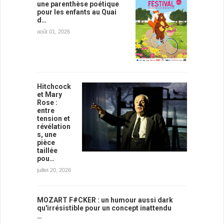
une parenthèse poétique
pour les enfants au Quai
d…
août 01, 2026
Hitchcock
et Mary
Rose :
entre
tension et
révélation
s, une
pièce
taillée
pou…
juillet 20, 2026
MOZART F#CKER : un humour aussi dark
qu'irrésistible pour un concept inattendu
…