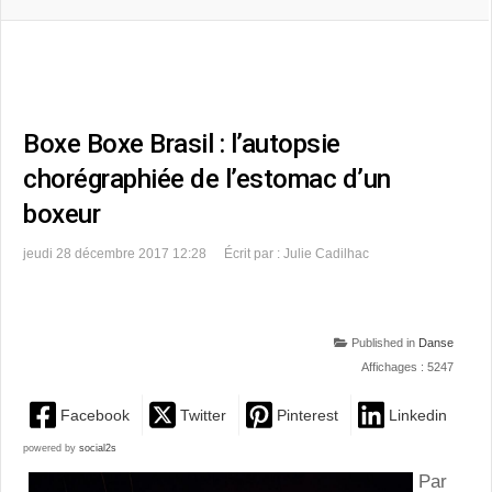
Boxe Boxe Brasil : l’autopsie
chorégraphiée de l’estomac d’un
boxeur
jeudi 28 décembre 2017 12:28
Écrit par : Julie Cadilhac
Published in
Danse
Affichages : 5247
Facebook
Twitter
Pinterest
Linkedin
powered by
social2s
Par