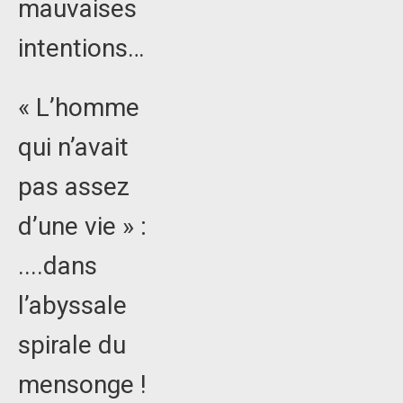
mauvaises
intentions…
« L’homme
qui n’avait
pas assez
d’une vie » :
....dans
l’abyssale
spirale du
mensonge !