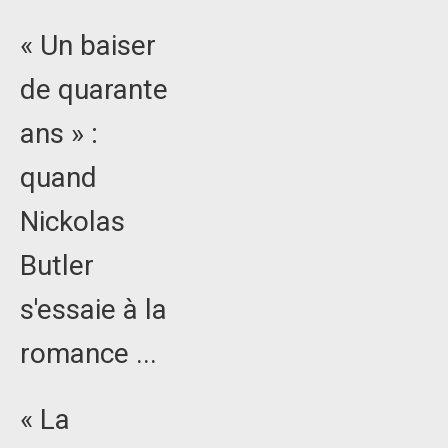
« Un baiser
de quarante
ans » :
quand
Nickolas
Butler
s'essaie à la
romance ...
« La