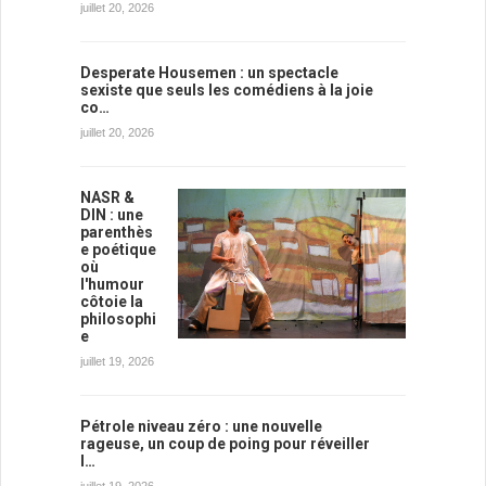
juillet 20, 2026
Desperate Housemen : un spectacle
sexiste que seuls les comédiens à la joie
co…
juillet 20, 2026
NASR &
DIN : une
parenthès
e poétique
où
l'humour
côtoie la
philosophi
e
juillet 19, 2026
Pétrole niveau zéro : une nouvelle
rageuse, un coup de poing pour réveiller
l…
juillet 19, 2026