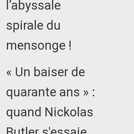
l’abyssale
spirale du
mensonge !
« Un baiser de
quarante ans » :
quand Nickolas
Butler s'essaie