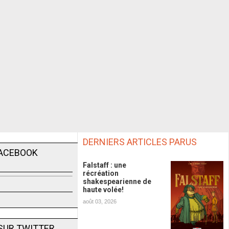
DERNIERS ARTICLES PARUS
FACEBOOK
Falstaff : une
récréation
shakespearienne de
haute volée!
août 03, 2026
SUR TWITTER