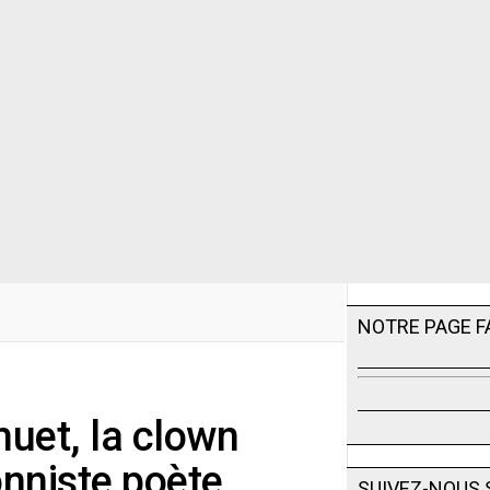
NOTRE PAGE 
muet, la clown
nniste poète
SUIVEZ-NOUS 