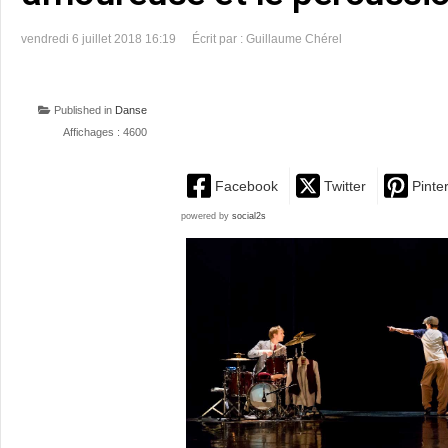
vendredi 6 juillet 2018 16:19
Écrit par : Guillaume Chérel
Published in
Danse
Affichages : 4600
Facebook
Twitter
Pinte
powered by
social2s