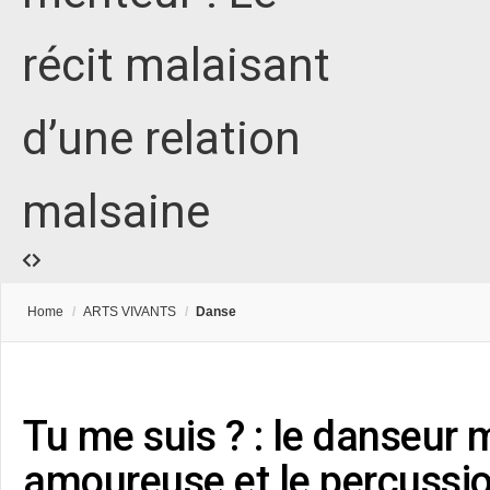
récit malaisant
d’une relation
malsaine
Home
/
ARTS VIVANTS
/
Danse
Tu me suis ? : le danseur 
amoureuse et le percussio