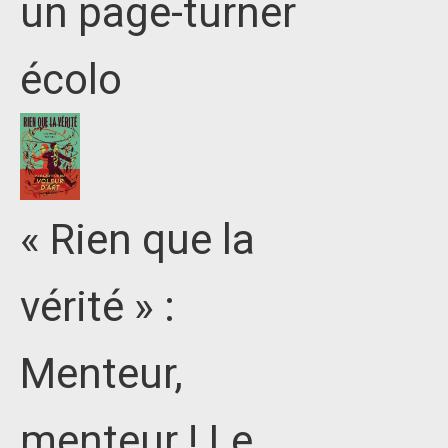
un page-turner
écolo
« Rien que la
vérité » :
Menteur,
menteur ! Le