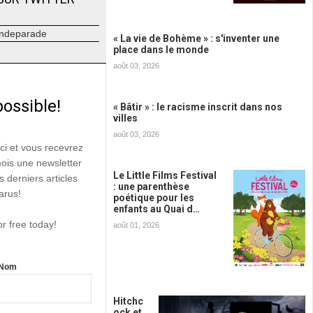
ndeparade
« La vie de Bohème » : s'inventer une
place dans le monde
août 03, 2026
possible!
« Bâtir » : le racisme inscrit dans nos
villes
août 03, 2026
ici et vous recevrez
mois une newsletter
Le Little Films Festival
s derniers articles
: une parenthèse
arus!
poétique pour les
enfants au Quai d…
or free today!
août 01, 2026
Nom
Hitchc
ock et