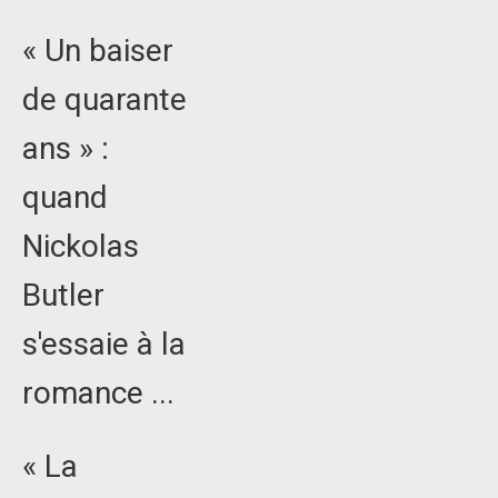
« Un baiser
de quarante
ans » :
quand
Nickolas
Butler
s'essaie à la
romance ...
« La