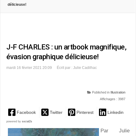
délicieuse!
J-F CHARLES : un artbook magnifique,
évasion graphique délicieuse!
mardi 16 février 2021 20:09
Écrit par : Julie Cadilhac
Published in
Illustration
Affichages : 3987
Facebook
Twitter
Pinterest
Linkedin
powered by
social2s
Par Julie