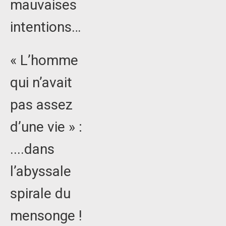
mauvaises
intentions…
« L’homme
qui n’avait
pas assez
d’une vie » :
....dans
l’abyssale
spirale du
mensonge !