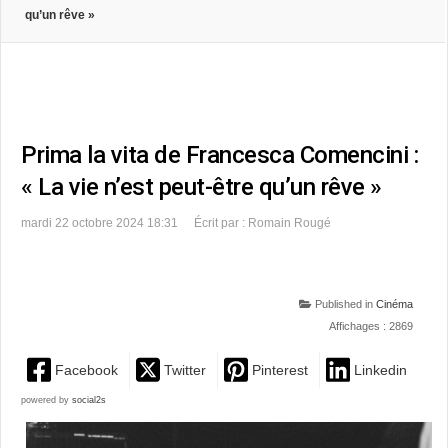
qu’un rêve »
Prima la vita de Francesca Comencini :
« La vie n’est peut-être qu’un rêve »
mardi 22 octobre 2024 18:31
Écrit par : Romain Rougé
Published in
Cinéma
Affichages : 2869
Facebook
Twitter
Pinterest
Linkedin
powered by
social2s