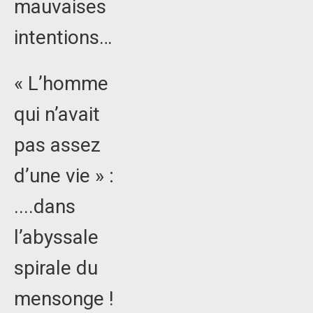
mauvaises
intentions…
« L’homme
qui n’avait
pas assez
d’une vie » :
....dans
l’abyssale
spirale du
mensonge !