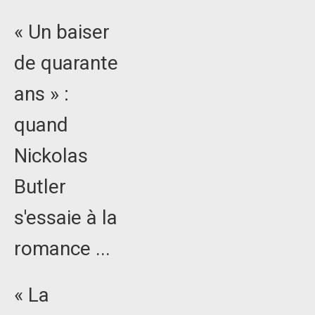
« Un baiser
de quarante
ans » :
quand
Nickolas
Butler
s'essaie à la
romance ...
« La