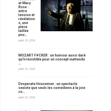
et Mary
Rose :
entre
tension et
révélation
s, une
pièce
taillée
pou…
juillet 20, 2026
MOZART F#CKER : un humour aussi dark
qu'irrésistible pour un concept inattendu
…
juillet 20, 2026
Desperate Housemen : un spectacle
sexiste que seuls les comédiens à la joie
co…
juillet 20, 2026