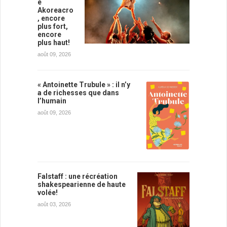
e
Akoreacro
, encore
plus fort,
encore
plus haut!
août 09, 2026
« Antoinette Trubule » : il n’y
a de richesses que dans
l’humain
août 09, 2026
Falstaff : une récréation
shakespearienne de haute
volée!
août 03, 2026