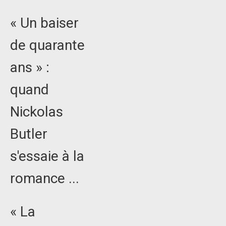
« Un baiser
de quarante
ans » :
quand
Nickolas
Butler
s'essaie à la
romance ...
« La