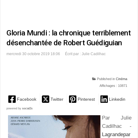
Gloria Mundi : la chronique terriblement
désenchantée de Robert Guédiguian
mercredi 30 octobre 2019 18:06
Écrit par : Julie Cadilhac
Published in
Cinéma
Affichages : 10871
Facebook
Twitter
Pinterest
Linkedin
powered by
social2s
Par Julie
Cadilhac -
Lagrandepar