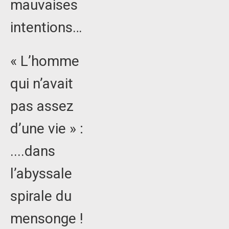
mauvaises
intentions…
« L’homme
qui n’avait
pas assez
d’une vie » :
....dans
l’abyssale
spirale du
mensonge !