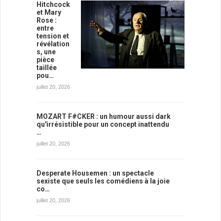
Hitchcock
et Mary
Rose :
entre
tension et
révélation
s, une
pièce
taillée
pou…
juillet 20, 2026
MOZART F#CKER : un humour aussi dark
qu'irrésistible pour un concept inattendu
…
juillet 20, 2026
Desperate Housemen : un spectacle
sexiste que seuls les comédiens à la joie
co…
juillet 20, 2026