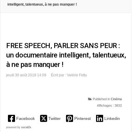
intelligent, talentueux, à ne pas manquer !
FREE SPEECH, PARLER SANS PEUR :
un documentaire intelligent, talentueux,
à ne pas manquer !
jeudi 30 août 2018 14:09
Écrit par : Valérie Fettu
Published in
Cinéma
Affichages : 3833
Facebook
Twitter
Pinterest
Linkedin
powered by
social2s