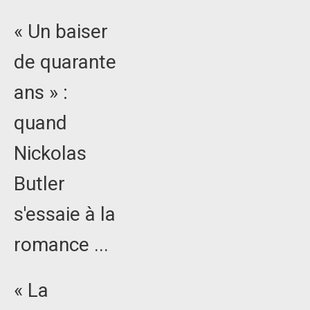
« Un baiser
de quarante
ans » :
quand
Nickolas
Butler
s'essaie à la
romance ...
« La