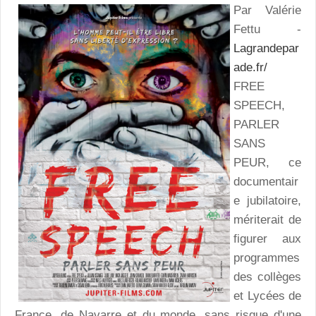
Par Valérie
Fettu -
Lagrandepar
ade.fr/
FREE
SPEECH,
PARLER
SANS
PEUR, ce
documentair
e jubilatoire,
mériterait de
figurer aux
programmes
des collèges
et Lycées de
France, de Navarre et du monde, sans risque d'une