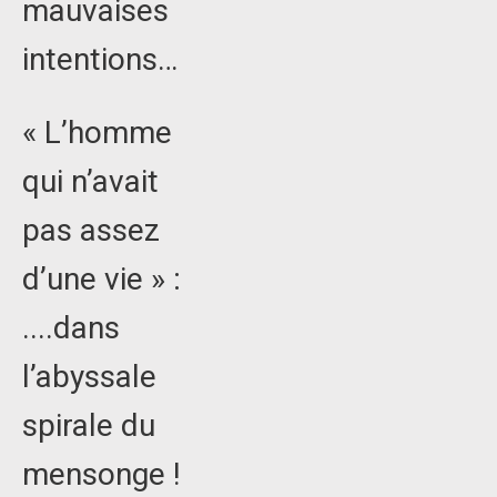
mauvaises
intentions…
« L’homme
qui n’avait
pas assez
d’une vie » :
....dans
l’abyssale
spirale du
mensonge !