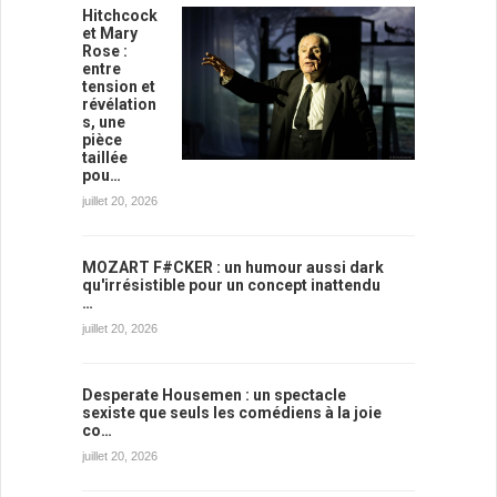
Hitchcock
et Mary
Rose :
entre
tension et
révélation
s, une
pièce
taillée
pou…
juillet 20, 2026
MOZART F#CKER : un humour aussi dark
qu'irrésistible pour un concept inattendu
…
juillet 20, 2026
Desperate Housemen : un spectacle
sexiste que seuls les comédiens à la joie
co…
juillet 20, 2026