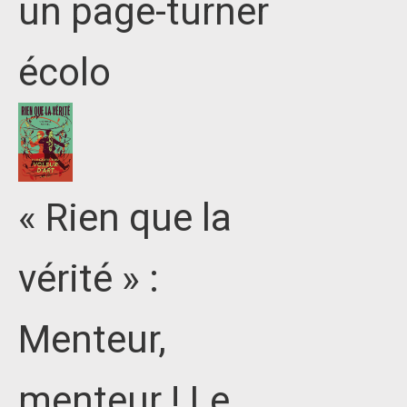
un page-turner
écolo
« Rien que la
vérité » :
Menteur,
menteur ! Le