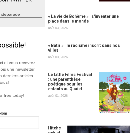
ndeparade
« La vie de Bohème » : s'inventer une
place dans le monde
août 03, 2026
possible!
« Bâtir » : le racisme inscrit dans nos
villes
août 03, 2026
ici et vous recevrez
mois une newsletter
Le Little Films Festival
s derniers articles
: une parenthèse
arus!
poétique pour les
enfants au Quai d…
or free today!
août 01, 2026
Nom
Hitchc
ock et