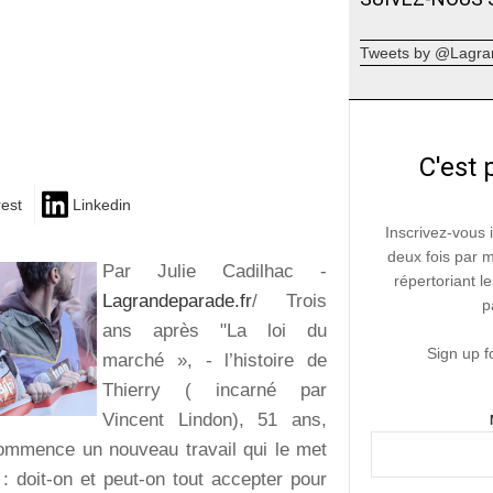
Tweets by @Lagra
C'est 
rest
Linkedin
Inscrivez-vous 
deux fois par 
Par Julie Cadilhac -
répertoriant le
Lagrandeparade.fr
/ Trois
p
ans après "La loi du
Sign up f
marché », - l’histoire de
Thierry ( incarné par
Vincent Lindon), 51 ans,
ommence un nouveau travail qui le met
: doit-on et peut-on tout accepter pour