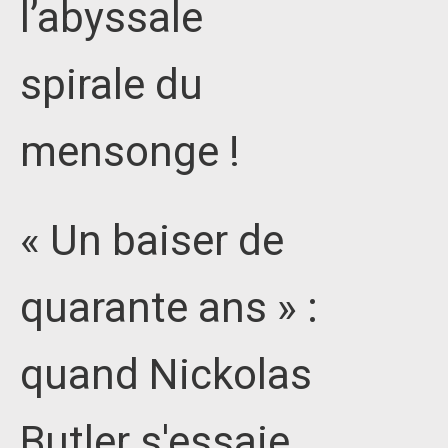
l’abyssale
spirale du
mensonge !
« Un baiser de
quarante ans » :
quand Nickolas
Butler s'essaie