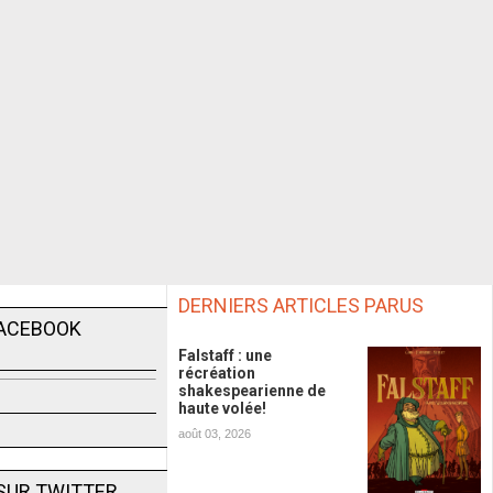
DERNIERS ARTICLES PARUS
FACEBOOK
Falstaff : une
récréation
shakespearienne de
haute volée!
août 03, 2026
SUR TWITTER