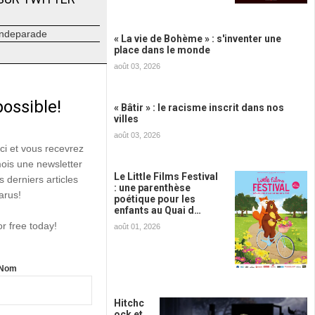
ndeparade
« La vie de Bohème » : s'inventer une
place dans le monde
août 03, 2026
possible!
« Bâtir » : le racisme inscrit dans nos
villes
août 03, 2026
ici et vous recevrez
mois une newsletter
Le Little Films Festival
s derniers articles
: une parenthèse
arus!
poétique pour les
enfants au Quai d…
or free today!
août 01, 2026
Nom
Hitchc
ock et