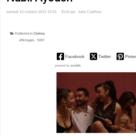
samedi 10 octobre 2015 15:01
Écrit par : Julie Cadilhac
Published in
Cinéma
Affichages : 5087
Facebook
Twitter
Pinte
powered by
social2s