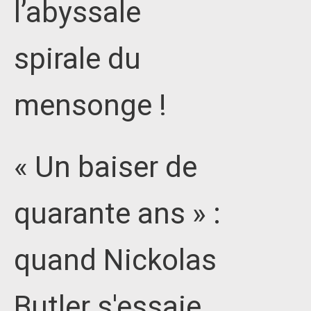
l’abyssale
spirale du
mensonge !
« Un baiser de
quarante ans » :
quand Nickolas
Butler s'essaie