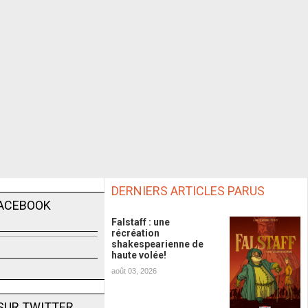
DERNIERS ARTICLES PARUS
FACEBOOK
Falstaff : une
récréation
shakespearienne de
haute volée!
août 03, 2026
SUR TWITTER