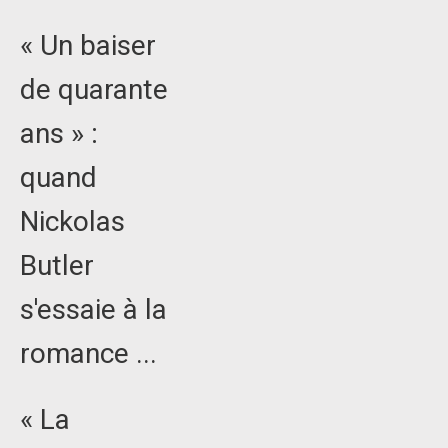
« Un baiser
de quarante
ans » :
quand
Nickolas
Butler
s'essaie à la
romance ...
« La