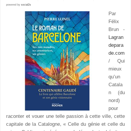
powered by
social2s
Par
Félix
Brun -
Lagran
depara
de.com
/ Qui
mieux
qu’un
Catala
n (du
nord)
pour
raconter et vouer une telle passion à cette ville, cette
capitale de la Catalogne, « Celle du génie et celle du