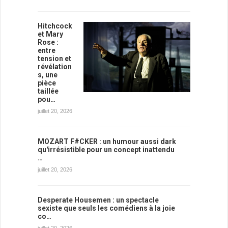
Hitchcock
et Mary
Rose :
entre
tension et
révélation
s, une
pièce
taillée
pou…
juillet 20, 2026
MOZART F#CKER : un humour aussi dark
qu'irrésistible pour un concept inattendu
…
juillet 20, 2026
Desperate Housemen : un spectacle
sexiste que seuls les comédiens à la joie
co…
juillet 20, 2026