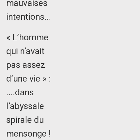
mauvaises
intentions…
« L’homme
qui n’avait
pas assez
d’une vie » :
....dans
l’abyssale
spirale du
mensonge !