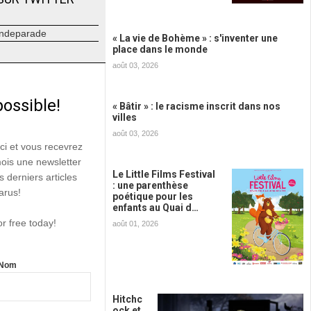
ndeparade
« La vie de Bohème » : s'inventer une
place dans le monde
août 03, 2026
possible!
« Bâtir » : le racisme inscrit dans nos
villes
août 03, 2026
ici et vous recevrez
mois une newsletter
Le Little Films Festival
s derniers articles
: une parenthèse
arus!
poétique pour les
enfants au Quai d…
or free today!
août 01, 2026
Nom
Hitchc
ock et