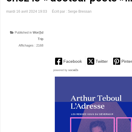
mardi 16 avril 2024 19:03
Écrit par : Serge Bressan
Published in
Wor(l)d
Trip
Affichages : 2168
Facebook
Twitter
Pinte
powered by
social2s