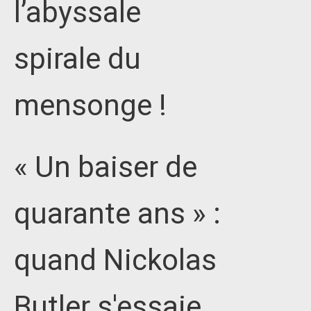
l’abyssale
spirale du
mensonge !
« Un baiser de
quarante ans » :
quand Nickolas
Butler s'essaie