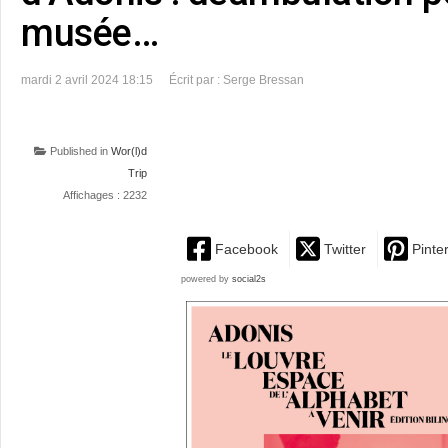
musée…
mardi 2 avril 2024 18:15
Écrit par : Serge Bressan
Published in
Wor(l)d
Trip
Affichages : 2232
Facebook
Twitter
Pinte
powered by
social2s