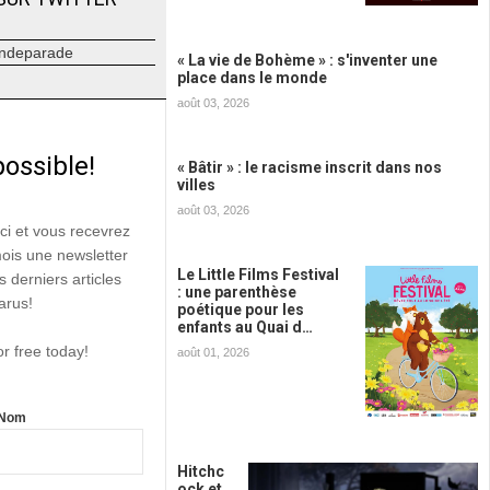
ndeparade
« La vie de Bohème » : s'inventer une
place dans le monde
août 03, 2026
possible!
« Bâtir » : le racisme inscrit dans nos
villes
août 03, 2026
ici et vous recevrez
mois une newsletter
Le Little Films Festival
s derniers articles
: une parenthèse
arus!
poétique pour les
enfants au Quai d…
or free today!
août 01, 2026
Nom
Hitchc
ock et