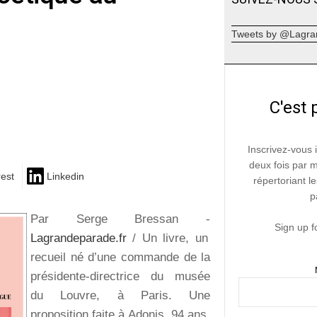
Tweets by @Lagra
C'est 
Inscrivez-vous 
deux fois par 
rest
Linkedin
répertoriant le
p
Par Serge Bressan -
Sign up f
Lagrandeparade.fr
/ Un livre, un
recueil né d’une commande de la
présidente-directrice du musée
du Louvre, à Paris. Une
proposition faite à Adonis, 94 ans,