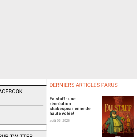
DERNIERS ARTICLES PARUS
FACEBOOK
Falstaff : une
récréation
shakespearienne de
haute volée!
août 03, 2026
SUR TWITTER