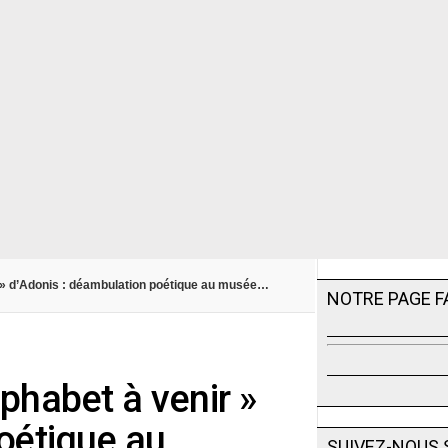
r » d’Adonis : déambulation poétique au musée…
NOTRE PAGE 
lphabet à venir »
oétique au
SUIVEZ-NOUS 