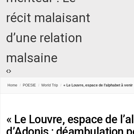
récit malaisant
d’une relation
malsaine
Home
/
POESIE
/
World Trip
/
« Le Louvre, espace de l’alphabet à veni
« Le Louvre, espace de l’a
d’Adonis : déambulation p