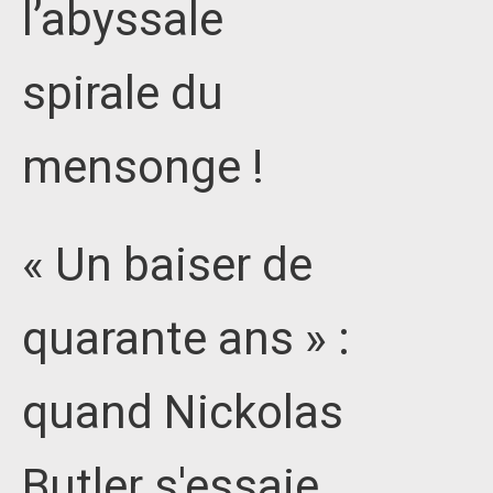
l’abyssale
spirale du
mensonge !
« Un baiser de
quarante ans » :
quand Nickolas
Butler s'essaie