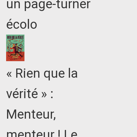
un page-turner
écolo
« Rien que la
vérité » :
Menteur,
menteur ! Le