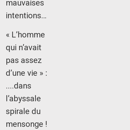
mauvaises
intentions…
« L’homme
qui n’avait
pas assez
d’une vie » :
....dans
l’abyssale
spirale du
mensonge !