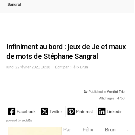
Sangral
Infiniment au bord : jeux de Je et maux
de mots de Stéphane Sangral
lundi 22 février 2021 16:38
Écrit par : Félix Brun
Published in
Wor(l)d Trip
Affichages : 4750
Facebook
Twitter
Pinterest
Linkedin
powered by
social2s
Par Félix Brun -