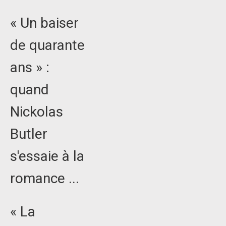
« Un baiser
de quarante
ans » :
quand
Nickolas
Butler
s'essaie à la
romance ...
« La