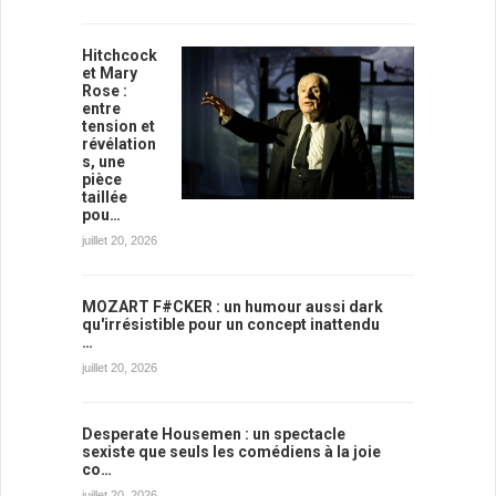
Hitchcock
et Mary
Rose :
entre
tension et
révélation
s, une
pièce
taillée
pou…
juillet 20, 2026
MOZART F#CKER : un humour aussi dark
qu'irrésistible pour un concept inattendu
…
juillet 20, 2026
Desperate Housemen : un spectacle
sexiste que seuls les comédiens à la joie
co…
juillet 20, 2026