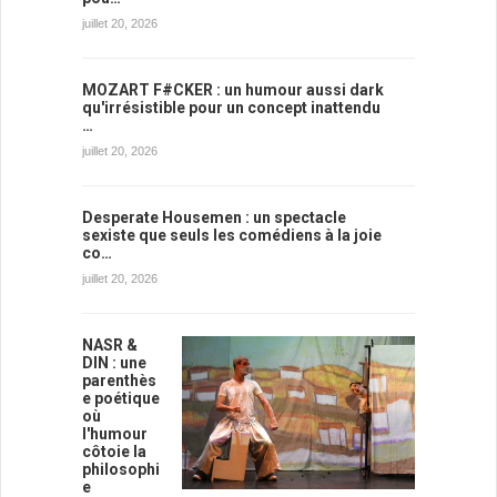
juillet 20, 2026
MOZART F#CKER : un humour aussi dark
qu'irrésistible pour un concept inattendu
…
juillet 20, 2026
Desperate Housemen : un spectacle
sexiste que seuls les comédiens à la joie
co…
juillet 20, 2026
NASR &
DIN : une
parenthès
e poétique
où
l'humour
côtoie la
philosophi
e