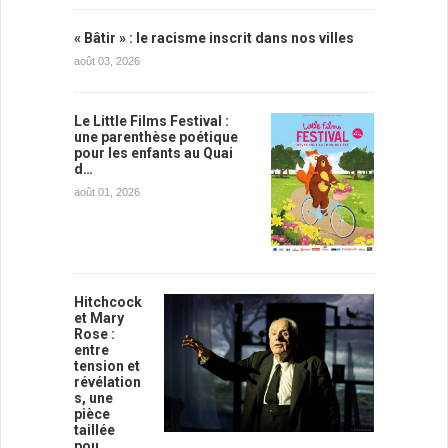
« Bâtir » : le racisme inscrit dans nos villes
août 03, 2026
Le Little Films Festival :
une parenthèse poétique
pour les enfants au Quai
d…
août 01, 2026
Hitchcock
et Mary
Rose :
entre
tension et
révélation
s, une
pièce
taillée
pou…