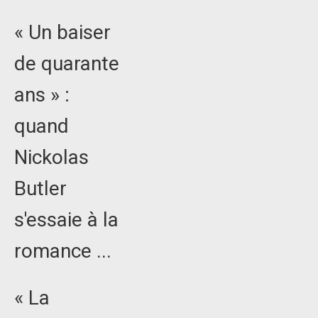
« Un baiser
de quarante
ans » :
quand
Nickolas
Butler
s'essaie à la
romance ...
« La