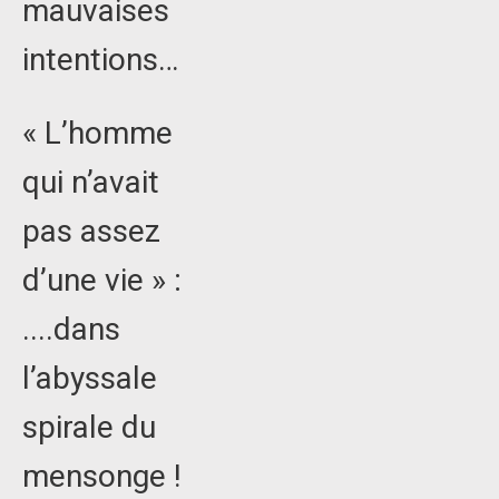
mauvaises
intentions…
« L’homme
qui n’avait
pas assez
d’une vie » :
....dans
l’abyssale
spirale du
mensonge !