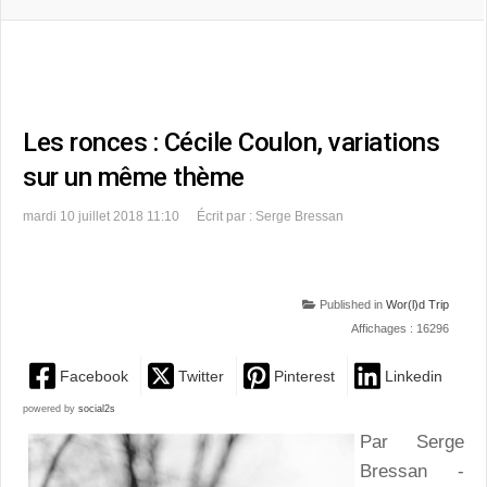
Les ronces : Cécile Coulon, variations
sur un même thème
mardi 10 juillet 2018 11:10
Écrit par : Serge Bressan
Published in
Wor(l)d Trip
Affichages : 16296
Facebook
Twitter
Pinterest
Linkedin
powered by
social2s
Par Serge
Bressan -