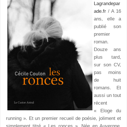
Lagrandepar
ade.fr
/ A 16
ans, elle a
publié son
premier
roman.
Douze ans
plus tard,
sur son CV,
pas moins
de huit
romans. Et
aussi un tout
récent
« Eloge du
running ». Et un premier recueil de poésie, joliment et
simplement titré « Les ronces ». Née en Auvergne,