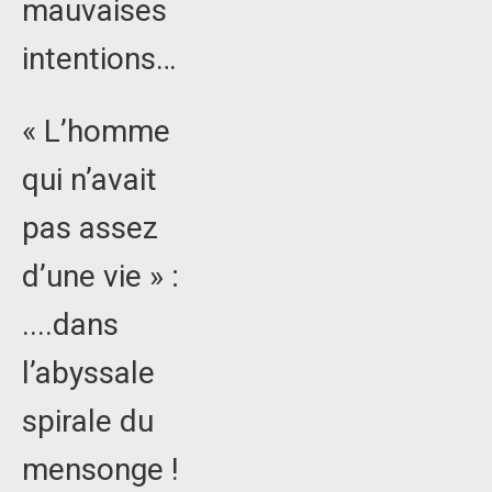
mauvaises
intentions…
« L’homme
qui n’avait
pas assez
d’une vie » :
....dans
l’abyssale
spirale du
mensonge !