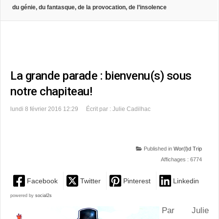
du génie, du fantasque, de la provocation, de l’insolence
La grande parade : bienvenu(s) sous
notre chapiteau!
lundi 8 février 2016 12:29
Écrit par : Julie Cadilhac
Published in
Wor(l)d Trip
Affichages : 6774
Facebook
Twitter
Pinterest
Linkedin
powered by
social2s
Par Julie