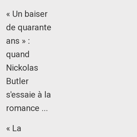
« Un baiser
de quarante
ans » :
quand
Nickolas
Butler
s'essaie à la
romance ...
« La