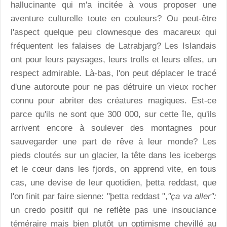
hallucinante qui m'a incitée à vous proposer une
aventure culturelle toute en couleurs? Ou peut-être
l'aspect quelque peu clownesque des macareux qui
fréquentent les falaises de Latrabjarg? Les Islandais
ont pour leurs paysages, leurs trolls et leurs elfes, un
respect admirable. Là-bas, l'on peut déplacer le tracé
d'une autoroute pour ne pas détruire un vieux rocher
connu pour abriter des créatures magiques. Est-ce
parce qu'ils ne sont que 300 000, sur cette île, qu'ils
arrivent encore à soulever des montagnes pour
sauvegarder une part de rêve à leur monde? Les
pieds cloutés sur un glacier, la tête dans les icebergs
et le cœur dans les fjords, on apprend vite, en tous
cas, une devise de leur quotidien,
þetta reddast
, que
l'on finit par faire sienne: "þetta reddast ",
"ça va aller":
un credo positif qui ne reflète pas une insouciance
téméraire mais bien plutôt un optimisme chevillé au