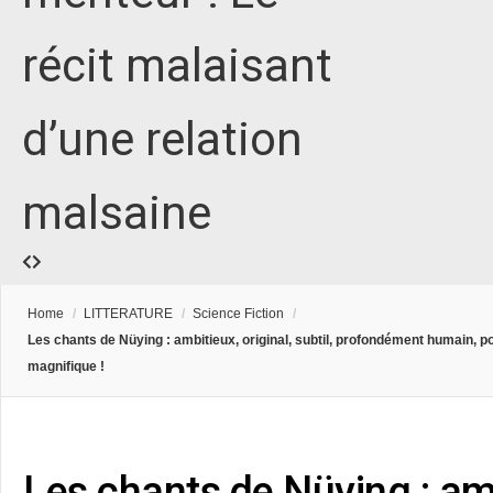
récit malaisant
d’une relation
malsaine
Home
/
LITTERATURE
/
Science Fiction
/
Les chants de Nüying : ambitieux, original, subtil, profondément humain, p
magnifique !
Les chants de Nüying : amb