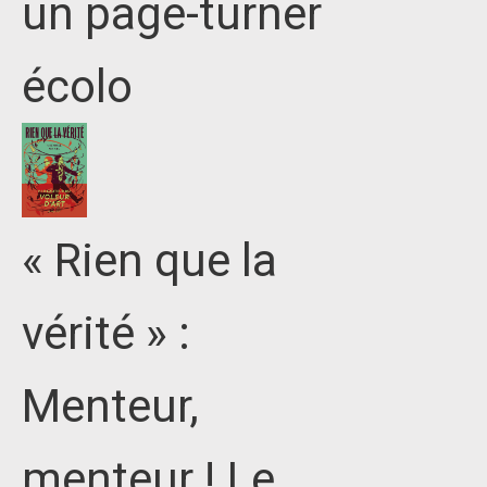
un page-turner
écolo
« Rien que la
vérité » :
Menteur,
menteur ! Le