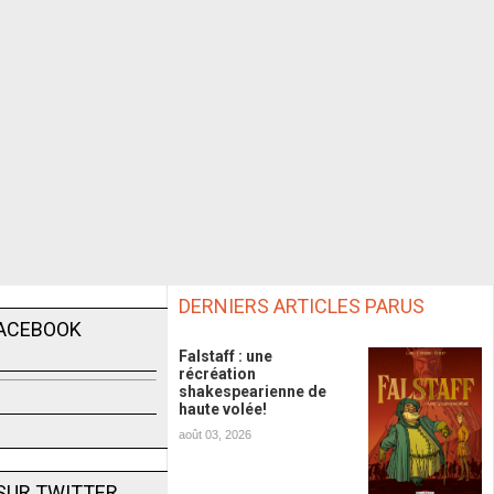
DERNIERS ARTICLES PARUS
FACEBOOK
Falstaff : une
récréation
shakespearienne de
haute volée!
août 03, 2026
SUR TWITTER