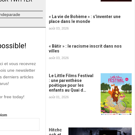
ndeparade
« La vie de Bohème » : s'inventer une
place dans le monde
août 03, 2026
possible!
« Bâtir » : le racisme inscrit dans nos
villes
août 03, 2026
ici et vous recevrez
mois une newsletter
Le Little Films Festival
s derniers articles
: une parenthèse
arus!
poétique pour les
enfants au Quai d…
or free today!
août 01, 2026
Nom
Hitchc
ock et