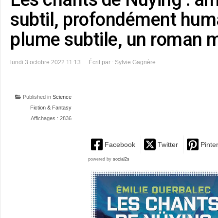
subtil, profondément huma
plume subtile, un roman m
lundi 3 octobre 2022 11:13
Écrit par : Sylvie Gagnère
Published in
Science
Fiction & Fantasy
Affichages : 2836
Facebook
Twitter
Pinte
powered by
social2s