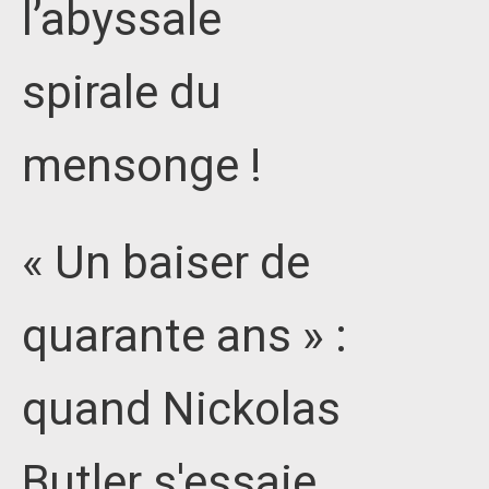
l’abyssale
spirale du
mensonge !
« Un baiser de
quarante ans » :
quand Nickolas
Butler s'essaie