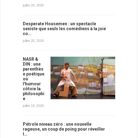
juillet 20, 2026
Desperate Housemen : un spectacle
sexiste que seuls les comédiens à la joie
co…
juillet 20, 2026
NASR &
DIN : une
parenthès
e poétique
où
l'humour
côtoie la
philosophi
e
juillet 19, 2026
Pétrole niveau zéro : une nouvelle
rageuse, un coup de poing pour réveiller
l…