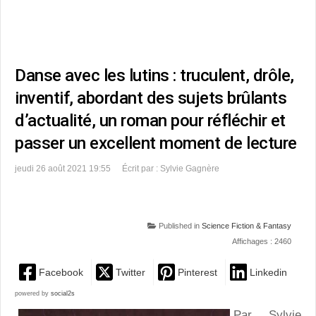
Danse avec les lutins : truculent, drôle,
inventif, abordant des sujets brûlants
d’actualité, un roman pour réfléchir et
passer un excellent moment de lecture
jeudi 26 août 2021 19:55
Écrit par : Sylvie Gagnère
Published in
Science Fiction & Fantasy
Affichages : 2460
Facebook
Twitter
Pinterest
Linkedin
powered by
social2s
Par Sylvie