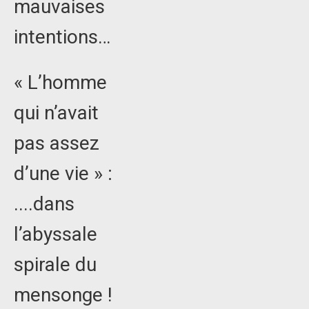
mauvaises
intentions…
« L’homme
qui n’avait
pas assez
d’une vie » :
....dans
l’abyssale
spirale du
mensonge !