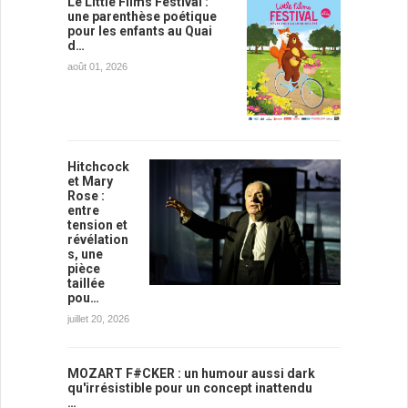
Le Little Films Festival :
une parenthèse poétique
pour les enfants au Quai
d…
août 01, 2026
Hitchcock
et Mary
Rose :
entre
tension et
révélation
s, une
pièce
taillée
pou…
juillet 20, 2026
MOZART F#CKER : un humour aussi dark
qu'irrésistible pour un concept inattendu
…