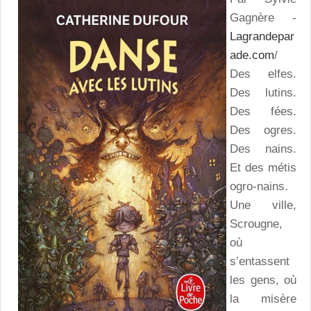
Gagnère -
Lagrandepar
ade.com
/
Des elfes.
Des lutins.
Des fées.
Des ogres.
Des nains.
Et des métis
ogro-nains.
Une ville,
Scrougne,
où
s’entassent
les gens, où
la misère