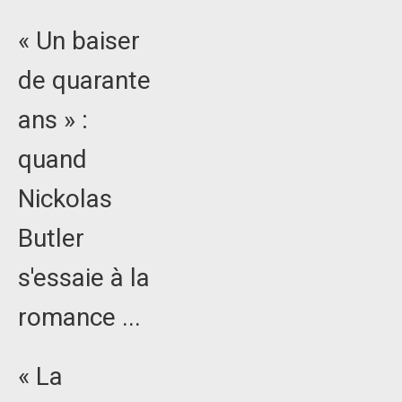
« Un baiser
de quarante
ans » :
quand
Nickolas
Butler
s'essaie à la
romance ...
« La