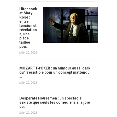
Hitchcock
et Mary
Rose :
entre
tension et
révélation
s, une
pièce
taillée
pou…
juillet 20, 2026
MOZART F#CKER : un humour aussi dark
qu'irrésistible pour un concept inattendu
…
juillet 20, 2026
Desperate Housemen : un spectacle
sexiste que seuls les comédiens à la joie
co…
juillet 20, 2026