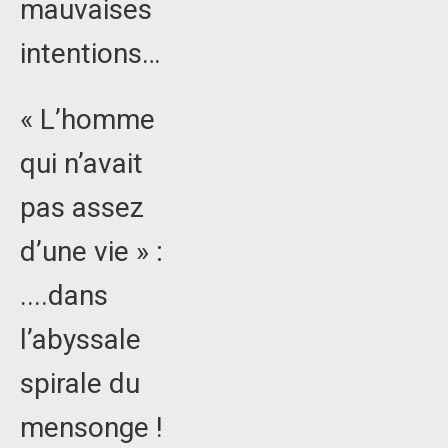
mauvaises
intentions…
« L’homme
qui n’avait
pas assez
d’une vie » :
....dans
l’abyssale
spirale du
mensonge !