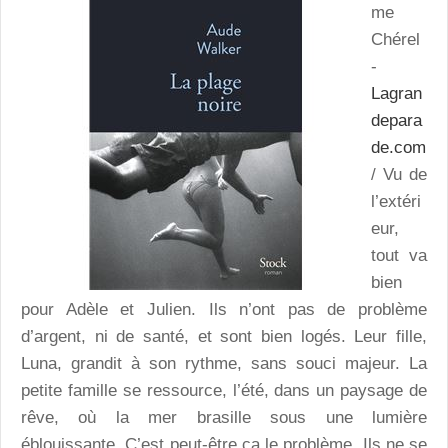
me
Chérel
-
Lagran
depara
de.com
/ Vu de
l’extéri
eur,
tout va
bien
pour Adèle et Julien. Ils n’ont pas de problème
d’argent, ni de santé, et sont bien logés. Leur fille,
Luna, grandit à son rythme, sans souci majeur. La
petite famille se ressource, l’été, dans un paysage de
rêve, où la mer brasille sous une lumière
éblouissante. C’est peut-être ça le problème. Ils ne se