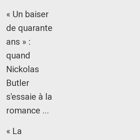
« Un baiser
de quarante
ans » :
quand
Nickolas
Butler
s'essaie à la
romance ...
« La