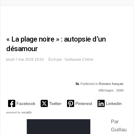
« La plage noire » : autopsie d’un
désamour
jeudi 7 mai 2026 19:54
Écrit par : Guillaume Chérel
Published in
Romans français
Affichages : 5068
Facebook
Twitter
Pinterest
Linkedin
powered by
social2s
Par
Guillau