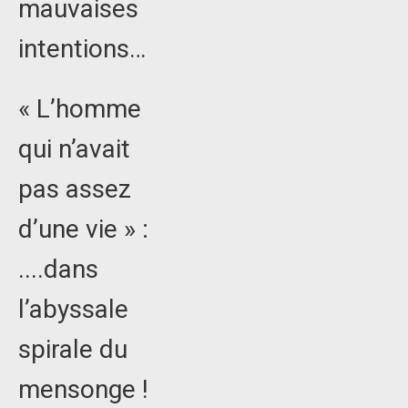
mauvaises
intentions…
« L’homme
qui n’avait
pas assez
d’une vie » :
....dans
l’abyssale
spirale du
mensonge !