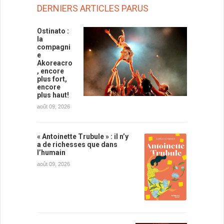
DERNIERS ARTICLES PARUS
Ostinato :
la
compagni
e
Akoreacro
, encore
plus fort,
encore
plus haut!
août 09, 2026
« Antoinette Trubule » : il n’y
a de richesses que dans
l’humain
août 09, 2026