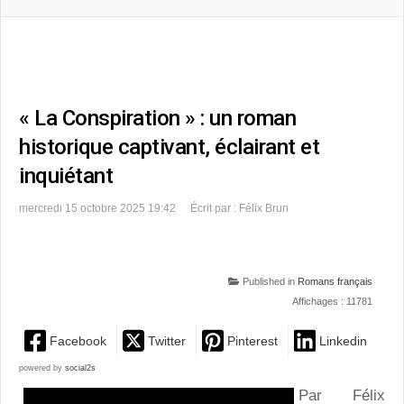
« La Conspiration » : un roman
historique captivant, éclairant et
inquiétant
mercredi 15 octobre 2025 19:42
Écrit par : Félix Brun
Published in
Romans français
Affichages : 11781
Facebook
Twitter
Pinterest
Linkedin
powered by
social2s
Par Félix