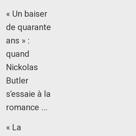
« Un baiser
de quarante
ans » :
quand
Nickolas
Butler
s'essaie à la
romance ...
« La