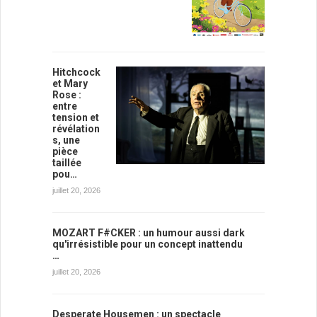
Hitchcock
et Mary
Rose :
entre
tension et
révélation
s, une
pièce
taillée
pou…
juillet 20, 2026
MOZART F#CKER : un humour aussi dark
qu'irrésistible pour un concept inattendu
…
juillet 20, 2026
Desperate Housemen : un spectacle