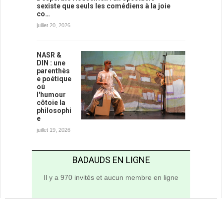
sexiste que seuls les comédiens à la joie
co…
juillet 20, 2026
NASR &
DIN : une
parenthès
e poétique
où
l'humour
côtoie la
philosophi
e
juillet 19, 2026
BADAUDS EN LIGNE
Il y a 970 invités et aucun membre en ligne