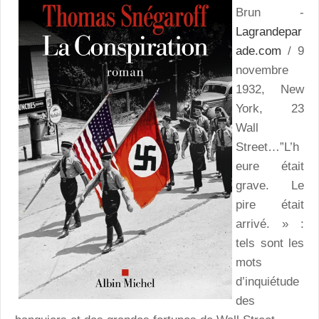
Brun -
Lagrandepar
ade.com
/ 9
novembre
1932, New
York, 23
Wall
Street…”L’h
eure était
grave. Le
pire était
arrivé. » :
tels sont les
mots
d’inquiétude
des