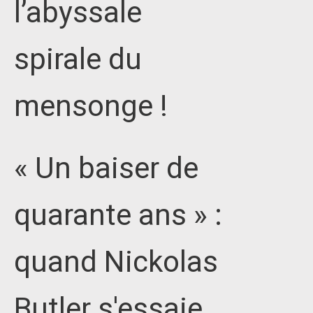
l’abyssale
spirale du
mensonge !
« Un baiser de
quarante ans » :
quand Nickolas
Butler s'essaie