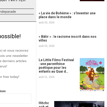
ndeparade
« La vie de Bohème » : s'inventer une
place dans le monde
août 03, 2026
possible!
« Bâtir » : le racisme inscrit dans nos
villes
août 03, 2026
ici et vous recevrez
mois une newsletter
Le Little Films Festival
s derniers articles
: une parenthèse
arus!
poétique pour les
enfants au Quai d…
or free today!
août 01, 2026
Nom
Hitchc
ock et