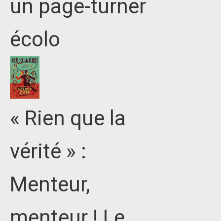
un page-turner
écolo
« Rien que la
vérité » :
Menteur,
menteur ! Le