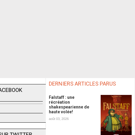
DERNIERS ARTICLES PARUS
FACEBOOK
Falstaff : une
récréation
shakespearienne de
haute volée!
août 03, 2026
SUR TWITTER