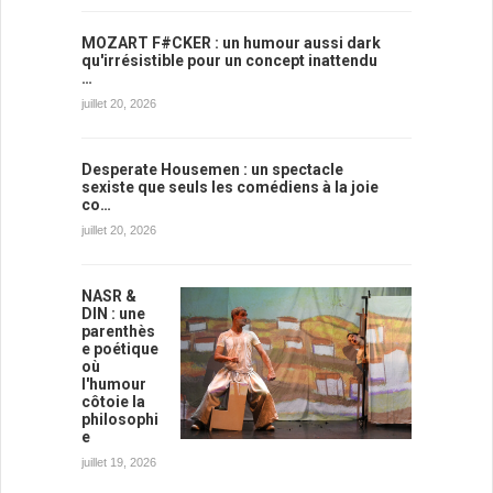
MOZART F#CKER : un humour aussi dark
qu'irrésistible pour un concept inattendu
…
juillet 20, 2026
Desperate Housemen : un spectacle
sexiste que seuls les comédiens à la joie
co…
juillet 20, 2026
NASR &
DIN : une
parenthès
e poétique
où
l'humour
côtoie la
philosophi
e
juillet 19, 2026