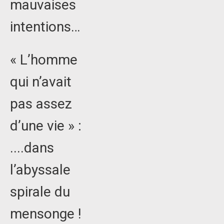
mauvaises
intentions…
« L’homme
qui n’avait
pas assez
d’une vie » :
....dans
l’abyssale
spirale du
mensonge !