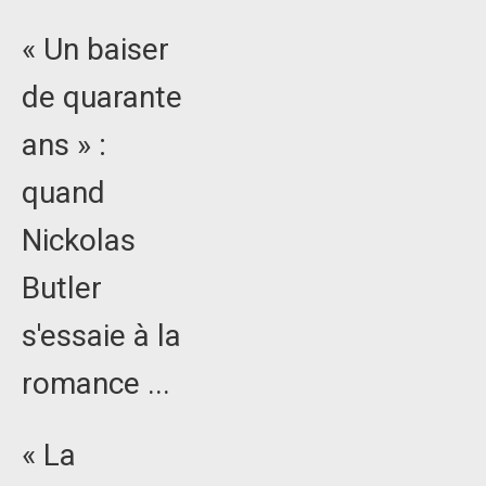
« Un baiser
de quarante
ans » :
quand
Nickolas
Butler
s'essaie à la
romance ...
« La