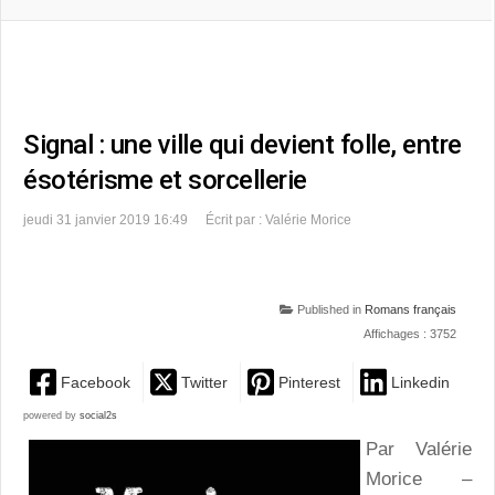
Signal : une ville qui devient folle, entre
ésotérisme et sorcellerie
jeudi 31 janvier 2019 16:49
Écrit par : Valérie Morice
Published in
Romans français
Affichages : 3752
Facebook
Twitter
Pinterest
Linkedin
powered by
social2s
Par Valérie
Morice –