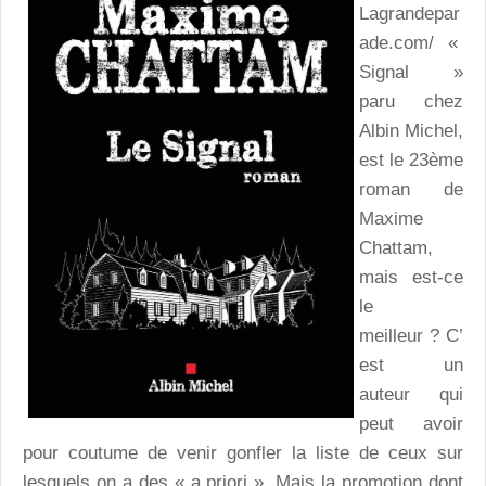
Lagrandepar
ade.com/ «
Signal »
paru chez
Albin Michel,
est le 23ème
roman de
Maxime
Chattam,
mais est-ce
le
meilleur ? C’
est un
auteur qui
peut avoir
pour coutume de venir gonfler la liste de ceux sur
lesquels on a des « a priori ». Mais la promotion dont