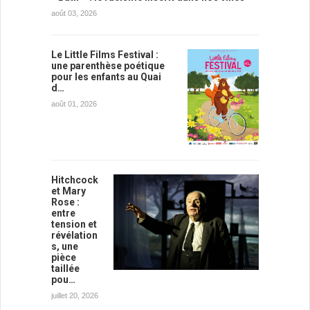
août 03, 2026
Le Little Films Festival :
une parenthèse poétique
pour les enfants au Quai
d…
août 01, 2026
Hitchcock
et Mary
Rose :
entre
tension et
révélation
s, une
pièce
taillée
pou…
juillet 20, 2026