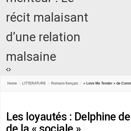
récit malaisant
d’une relation
malsaine
Home
/
LITTERATURE
/
Romans français
/
« Love Me Tender » de Const
Les loyautés : Delphine de 
de la « sociale »