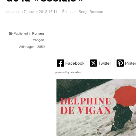
dimanche 7 janvier 2018 16:11
Écrit par : Serge Bressan
Published in
Romans
français
Affichages : 3850
Facebook
Twitter
Pinte
powered by
social2s