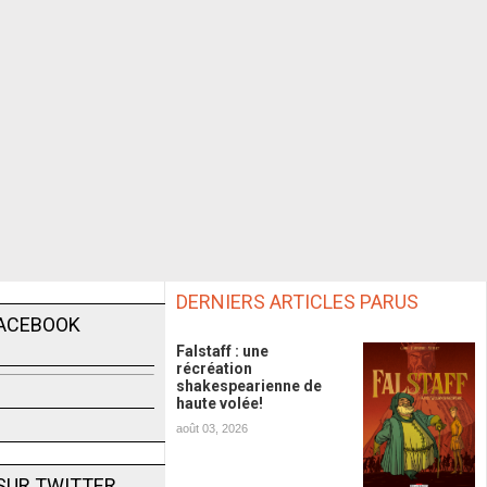
DERNIERS ARTICLES PARUS
FACEBOOK
Falstaff : une
récréation
shakespearienne de
haute volée!
août 03, 2026
SUR TWITTER