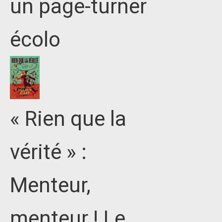
un page-turner
écolo
« Rien que la
vérité » :
Menteur,
menteur ! Le