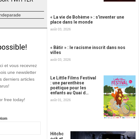
ndeparade
« La vie de Bohème » : s'inventer une
place dans le monde
août 03, 2026
possible!
« Bâtir » : le racisme inscrit dans nos
villes
août 03, 2026
ici et vous recevrez
mois une newsletter
Le Little Films Festival
s derniers articles
: une parenthèse
arus!
poétique pour les
enfants au Quai d…
or free today!
août 01, 2026
Nom
Hitchc
ock et