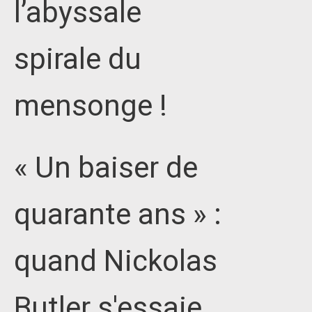
l’abyssale
spirale du
mensonge !
« Un baiser de
quarante ans » :
quand Nickolas
Butler s'essaie