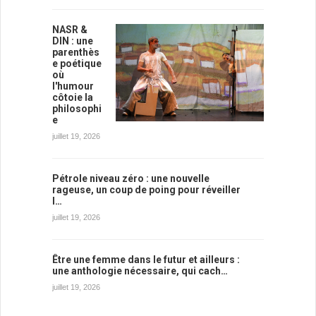
NASR &
DIN : une
parenthès
e poétique
où
l'humour
côtoie la
philosophi
e
juillet 19, 2026
Pétrole niveau zéro : une nouvelle
rageuse, un coup de poing pour réveiller
l…
juillet 19, 2026
Être une femme dans le futur et ailleurs :
une anthologie nécessaire, qui cach…
juillet 19, 2026