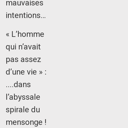
mauvaises
intentions…
« L’homme
qui n’avait
pas assez
d’une vie » :
....dans
l’abyssale
spirale du
mensonge !