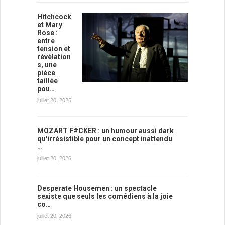
Hitchcock
et Mary
Rose :
entre
tension et
révélation
s, une
pièce
taillée
pou…
juillet 20, 2026
MOZART F#CKER : un humour aussi dark
qu'irrésistible pour un concept inattendu
…
juillet 20, 2026
Desperate Housemen : un spectacle
sexiste que seuls les comédiens à la joie
co…
juillet 20, 2026