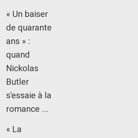
« Un baiser
de quarante
ans » :
quand
Nickolas
Butler
s'essaie à la
romance ...
« La