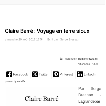
Claire Barré : Voyage en terre sioux
dimanche 20 août 2017 17:54
Écrit par : Serge Bressan
Published in
Romans français
Affichages : 4320
Facebook
Twitter
Pinterest
Linkedin
powered by
social2s
Par Serge
Bressan -
Lagrandepar